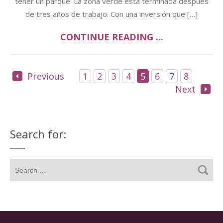
tener un parque. La zona verde está terminada después
de tres años de trabajo. Con una inversión que […]
CONTINUE READING ...
Previous
1
2
3
4
5
6
7
8
Next
Search for: