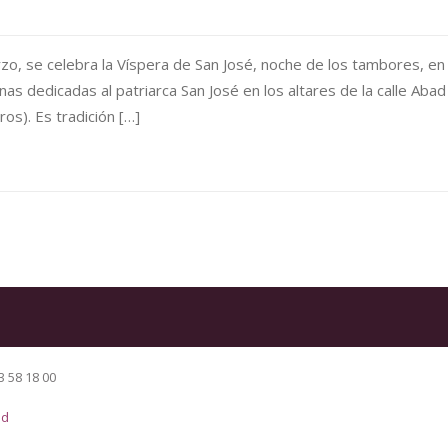
, se celebra la Víspera de San José, noche de los tambores, en 
as dedicadas al patriarca San José en los altares de la calle Abad
ros). Es tradición […]
3 58 18 00
ad