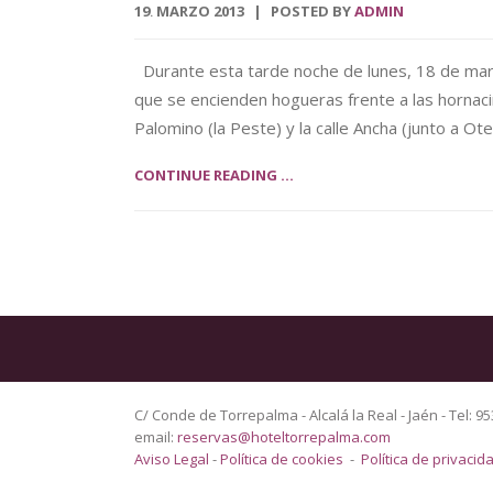
19
MARZO
2013
POSTED BY
ADMIN
.
Durante esta tarde noche de lunes, 18 de marzo
que se encienden hogueras frente a las hornacin
Palomino (la Peste) y la calle Ancha (junto a Ote
CONTINUE READING ...
C/ Conde de Torrepalma - Alcalá la Real - Jaén - Tel: 95
email:
reservas@hoteltorrepalma.com
Aviso Legal
-
Política de cookies
-
Política de privacid