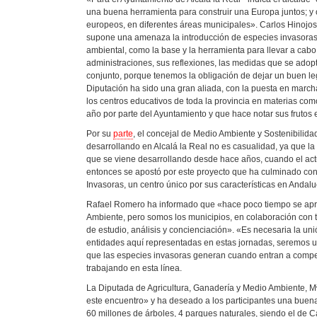
una buena herramienta para construir una Europa juntos; y o
europeos, en diferentes áreas municipales». Carlos Hinojos
supone una amenaza la introducción de especies invasoras,
ambiental, como la base y la herramienta para llevar a cabo 
administraciones, sus reflexiones, las medidas que se adopt
conjunto, porque tenemos la obligación de dejar un buen l
Diputación ha sido una gran aliada, con la puesta en marc
los centros educativos de toda la provincia en materias com
año por parte del Ayuntamiento y que hace notar sus frutos 
Por su
parte
, el concejal de Medio Ambiente y Sostenibilid
desarrollando en Alcalá la Real no es casualidad, ya que la
que se viene desarrollando desde hace años, cuando el act
entonces se apostó por este proyecto que ha culminado con 
Invasoras, un centro único por sus características en Andaluc
Rafael Romero ha informado que «hace poco tiempo se aprob
Ambiente, pero somos los municipios, en colaboración con t
de estudio, análisis y concienciación». «Es necesaria la uni
entidades aquí representadas en estas jornadas, seremos un
que las especies invasoras generan cuando entran a compet
trabajando en esta línea.
La Diputada de Agricultura, Ganadería y Medio Ambiente, Mª
este encuentro» y ha deseado a los participantes una buena
60 millones de árboles, 4 parques naturales, siendo el de