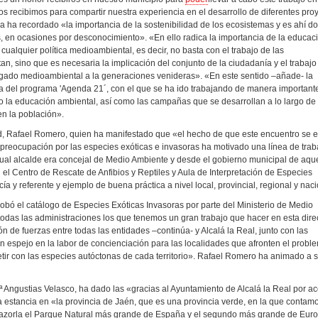
s recibimos para compartir nuestra experiencia en el desarrollo de diferentes pro
a ha recordado «la importancia de la sostenibilidad de los ecosistemas y es ahí d
 en ocasiones por desconocimiento». «En ello radica la importancia de la educac
cualquier política medioambiental, es decir, no basta con el trabajo de las
an, sino que es necesaria la implicación del conjunto de la ciudadanía y el trabajo
egado medioambiental a la generaciones venideras». «En este sentido –añade- la
ha del programa 'Agenda 21´, con el que se ha ido trabajando de manera important
o la educación ambiental, así como las campañas que se desarrollan a lo largo de 
en la población».
ad, Rafael Romero, quien ha manifestado que «el hecho de que este encuentro se e
 preocupación por las especies exóticas e invasoras ha motivado una línea de trab
ual alcalde era concejal de Medio Ambiente y desde el gobierno municipal de aqu
el Centro de Rescate de Anfibios y Reptiles y Aula de Interpretación de Especies
ía y referente y ejemplo de buena práctica a nivel local, provincial, regional y nac
ó el catálogo de Especies Exóticas Invasoras por parte del Ministerio de Medio
odas las administraciones los que tenemos un gran trabajo que hacer en esta dire
ón de fuerzas entre todas las entidades –continúa- y Alcalá la Real, junto con las
 espejo en la labor de concienciación para las localidades que afronten el probl
ir con las especies autóctonas de cada territorio». Rafael Romero ha animado a s
 Angustias Velasco, ha dado las «gracias al Ayuntamiento de Alcalá la Real por a
 estancia en «la provincia de Jaén, que es una provincia verde, en la que contam
 Cazorla el Parque Natural más grande de España y el segundo más grande de Eur