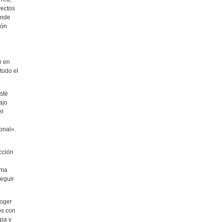
yectos
onde
ión
e en
todo el
sté
ajo
el
ional».
cción
ema
eguir
coger
os con
opa y