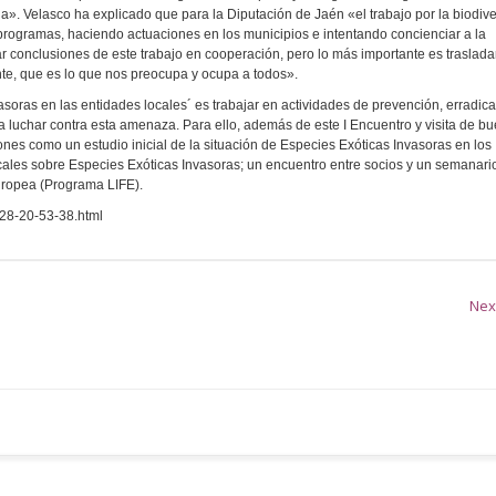
a». Velasco ha explicado que para la Diputación de Jaén «el trabajo por la biodiv
programas, haciendo actuaciones en los municipios e intentando concienciar a la
 conclusiones de este trabajo en cooperación, pero lo más importante es trasladar
te, que es lo que nos preocupa y ocupa a todos».
soras en las entidades locales´ es trabajar en actividades de prevención, erradica
a luchar contra esta amenaza. Para ello, además de este I Encuentro y visita de b
iones como un estudio inicial de la situación de Especies Exóticas Invasoras en los
locales sobre Especies Exóticas Invasoras; un encuentro entre socios y un semanari
uropea (Programa LIFE).
-28-20-53-38.html
Nex