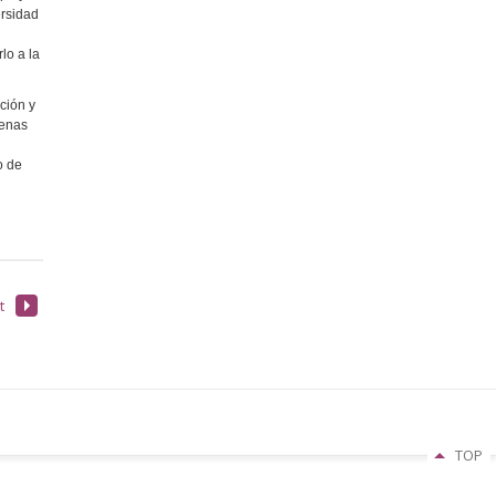
ersidad
lo a la
ción y
uenas
o de
t
TOP