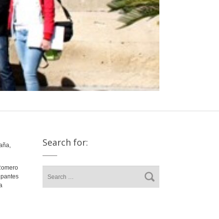
Search for:
aña,
 Romero
ipantes
a