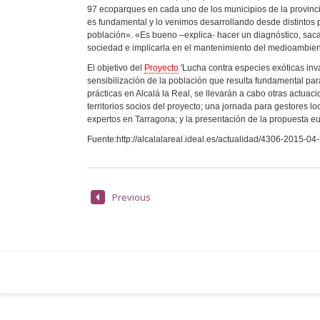
97 ecoparques en cada uno de los municipios de la provinci
es fundamental y lo venimos desarrollando desde distintos 
población». «Es bueno –explica- hacer un diagnóstico, sacar
sociedad e implicarla en el mantenimiento del medioambien
El objetivo del
Proyecto
'Lucha contra especies exóticas inva
sensibilización de la población que resulta fundamental par
prácticas en Alcalá la Real, se llevarán a cabo otras actuac
territorios socios del proyecto; una jornada para gestores 
expertos en Tarragona; y la presentación de la propuesta e
Fuente:http://alcalalareal.ideal.es/actualidad/4306-2015-04
Previous