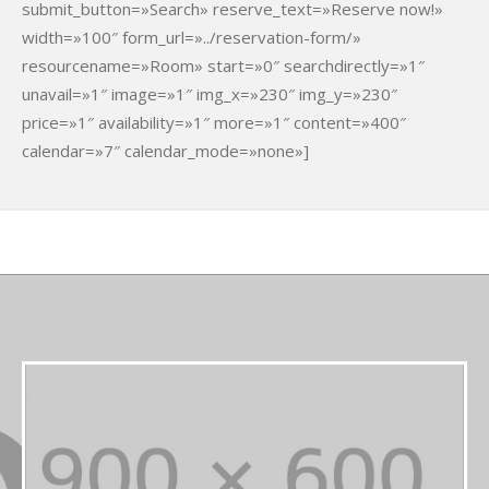
submit_button=»Search» reserve_text=»Reserve now!»
width=»100″ form_url=»../reservation-form/»
resourcename=»Room» start=»0″ searchdirectly=»1″
unavail=»1″ image=»1″ img_x=»230″ img_y=»230″
price=»1″ availability=»1″ more=»1″ content=»400″
calendar=»7″ calendar_mode=»none»]