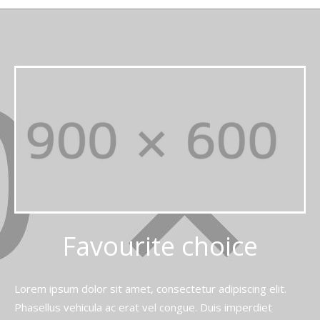
Favourite choice
Lorem ipsum dolor sit amet, consectetur adipiscing elit.
Phasellus vehicula ac erat vel congue. Duis imperdiet