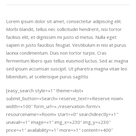
Lorem ipsum dolor sit amet, consectetur adipiscing elit.
Morbi blandit, tellus nec sollicitudin hendrerit, nisi tortor
facilisis elit, et dignissim mi justo id metus. Nulla eget
sapien in justo faucibus feugiat. Vestibulum in nisi at purus
lacinia condimentum. Duis non tortor turpis. Cras
fermentum libero quis tellus euismod luctus. Sed ac magna
sed ipsum accumsan suscipit. Ut pharetra magna vitae leo
bibendum, at scelerisque purus sagittis
[easy_search style=»1″ theme=»list»
submit_button=»Search» reserve_text=»Reserve now!»
width=»100″ form_url=»../reservation-form/»
resourcename=»Room» start=»0″ searchdirectly=»1″
unavail=»1″ image=»1″ img_x=»230″ img_y=»230″
price=»1″ availability=»1″ more=»1″ content=»400″