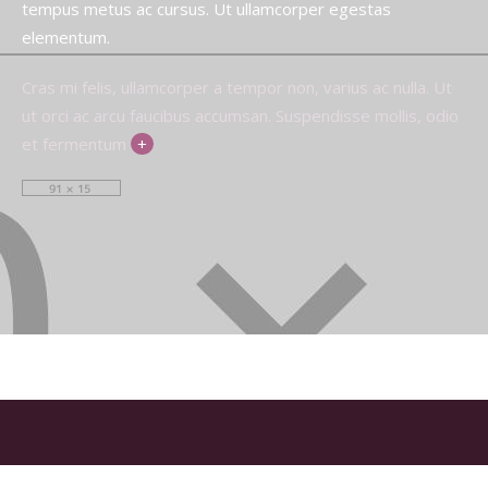
tempus metus ac cursus. Ut ullamcorper egestas
elementum.
Cras mi felis, ullamcorper a tempor non, varius ac nulla. Ut
ut orci ac arcu faucibus accumsan. Suspendisse mollis, odio
et fermentum
+