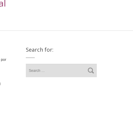
al
Search for:
 por
l