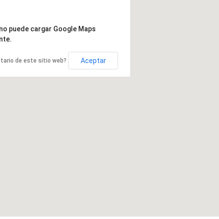
 no puede cargar Google Maps
nte.
Aceptar
etario de este sitio web?