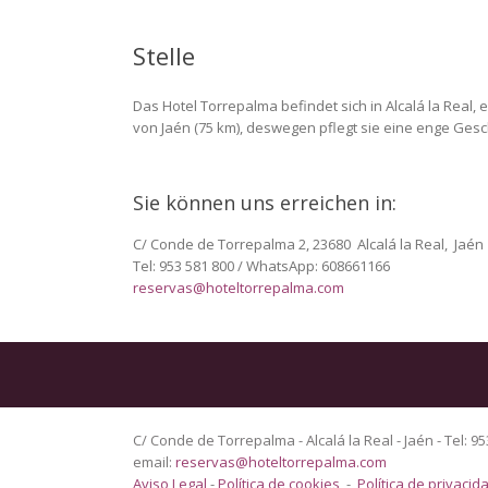
Stelle
Das Hotel Torrepalma befindet sich in Alcalá la Real, 
von Jaén (75 km), deswegen pflegt sie eine enge Ges
Sie können uns erreichen in:
C/ Conde de Torrepalma 2, 23680 Alcalá la Real, Jaén
Tel: 953 581 800 / WhatsApp: 608661166
reservas@hoteltorrepalma.com
C/ Conde de Torrepalma - Alcalá la Real - Jaén - Tel: 95
email:
reservas@hoteltorrepalma.com
Aviso Legal
-
Política de cookies
-
Política de privacid