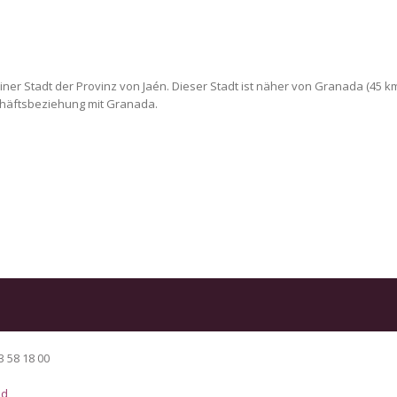
einer Stadt der Provinz von Jaén. Dieser Stadt ist näher von Granada (45 km
chäftsbeziehung mit Granada.
3 58 18 00
ad