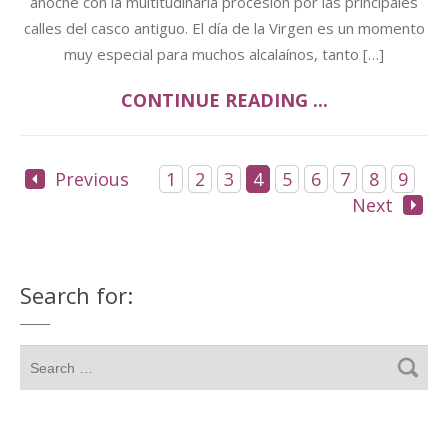
anoche con la multitudinaria procesión por las principales
calles del casco antiguo. El día de la Virgen es un momento
muy especial para muchos alcalaínos, tanto […]
CONTINUE READING ...
Previous
1
2
3
4
5
6
7
8
9
Next
Search for: