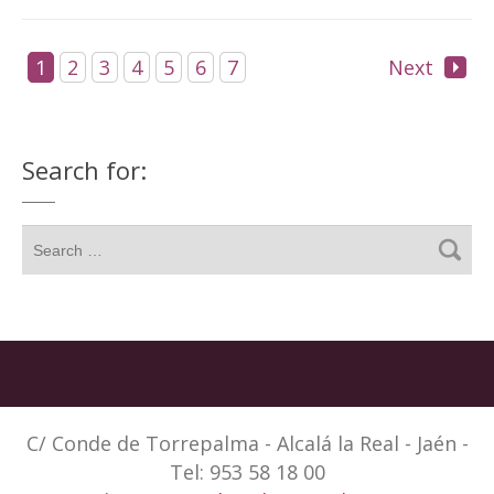
1
2
3
4
5
6
7
Next
Search for:
C/ Conde de Torrepalma - Alcalá la Real - Jaén -
Tel: 953 58 18 00