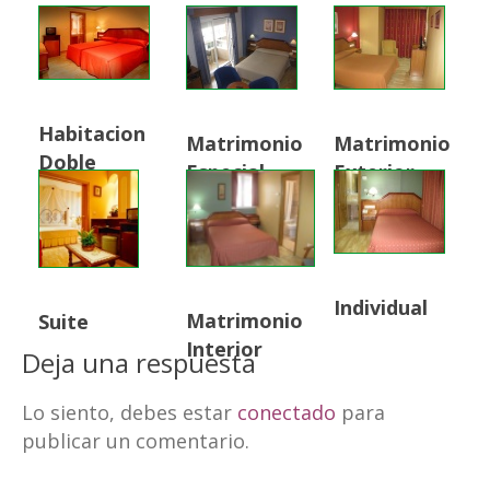
Habitacion
Matrimonio
Matrimonio
Doble
Especial
Exterior
Individual
Matrimonio
Suite
Interior
Deja una respuesta
Lo siento, debes estar
conectado
para
publicar un comentario.