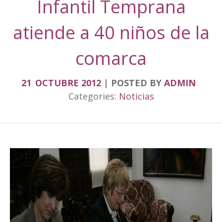
Infantil Temprana
atiende a 40 niños de la
comarca
21
OCTUBRE
2012
POSTED BY
ADMIN
.
Categories:
Noticias