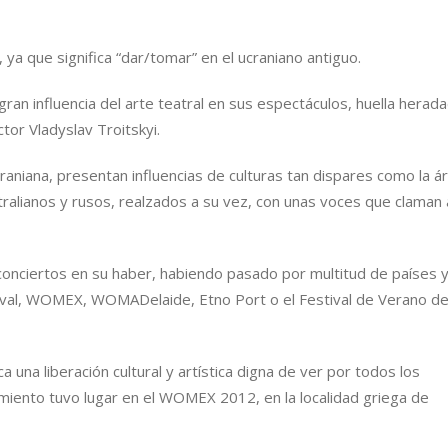
ya que significa “dar/tomar” en el ucraniano antiguo.
gran influencia del arte teatral en sus espectáculos, huella herad
tor Vladyslav Troitskyi.
aniana, presentan influencias de culturas tan dispares como la á
ralianos y rusos, realzados a su vez, con unas voces que claman 
conciertos en su haber, habiendo pasado por multitud de países 
tival, WOMEX, WOMADelaide, Etno Port o el Festival de Verano d
ca una liberación cultural y artística digna de ver por todos los
miento tuvo lugar en el WOMEX 2012, en la localidad griega de