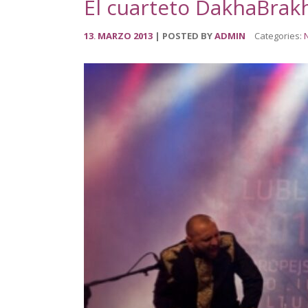
El cuarteto DakhaBrakh
13
MARZO
2013
POSTED BY
ADMIN
Categories:
N
.