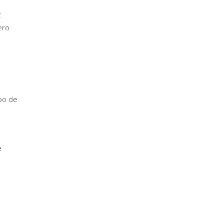
z
ero
mpo de
e