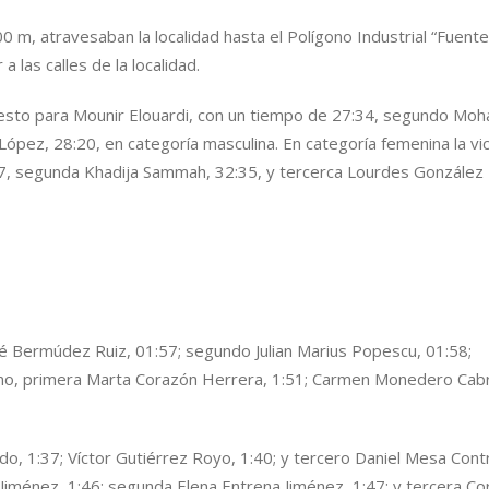
0 m, atravesaban la localidad hasta el Polígono Industrial “Fuente
a las calles de la localidad.
 puesto para Mounir Elouardi, con un tiempo de 27:34, segundo M
López, 28:20, en categoría masculina. En categoría femenina la vic
7, segunda Khadija Sammah, 32:35, y tercerca Lourdes González
é Bermúdez Ruiz, 01:57; segundo Julian Marius Popescu, 01:58;
ino, primera Marta Corazón Herrera, 1:51; Carmen Monedero Cab
do, 1:37; Víctor Gutiérrez Royo, 1:40; y tercero Daniel Mesa Cont
Jiménez, 1:46; segunda Elena Entrena Jiménez, 1:47; y tercera Co