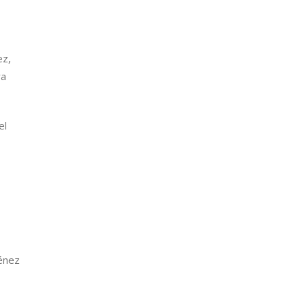
ez,
ra
el
ménez
,