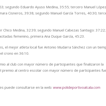
5:53; segundo Eduardo Ayuso Medina, 35:55; tercero Manuel Lópe
mara Cisneros, 39:38; segundo Manuel García Torres, 40:30; terc
er Chico Medina, 32:39; segundo Manuel Cabezas Santiago: 37:22;
acitadas femenino, primera Ana Duque García, 45:23.
es, el mejor atleta local fue Antonio Mudarra Sánchez con un tie
 el crono en 36:10.
emio al club con mayor número de participantes que finalizaron la
 el premio al centro escolar con mayor número de participantes fu
res puede consultarse en la web:
www.polideportivoalcala.com