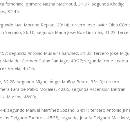
uta femenina, primera Nazha Machroud, 31:37; segunda Khadija
les, 32:45.
segundo Juan Moreno Repiso, 29:14; tercero Jose Javier Olea Góm
ano Serrano, 36:10; segunda María José Roa Guzmán, 41:23; terce
:57; segundo Antonio Mudarra Sánchez, 31:02; tercero Jose Migu
 María del Carmen Galián Santiago, 40:27; segunda Irene Justicia
rez Varela, 45:16.
z, 32:28; segundo Miguel Ángel Muñoz Beato, 33:10; tercero
imera Fara de Pablo Morales, 42:05; segunda Ascensión Beltrán
uita Marcos, 46:09;
:44; segundo Manuel Martínez Lozano, 34:11; tercero Antonio Ji
Jesús Delgado Fuentes, 45:38; segunda, Josefa Delgado Martínez