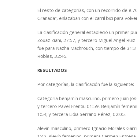
El resto de categorías, con un recorrido de 8.70
Granada”, enlazaban con el carril bici para volver 
La clasificación general estableció un primer
Zouaz Ziani, 27:57, y tercero Miguel Angel Ruiz 
fue para Nazha Machrouch, con tiempo de 31:3
Robles, 32:45.
RESULTADOS
Por categorías, la clasificación fue la siguiente:
Categoría benjamín masculino, primero Juan Jos
y tercero Pavel Frentiu 01:59. Benjamín femen
1:54; y tercera Lidia Serrano Pérez, 02:05.
Alevín masculino, primero Ignacio Morales Garri
1:42. Alevín femenino, primera Carmen Entrena 