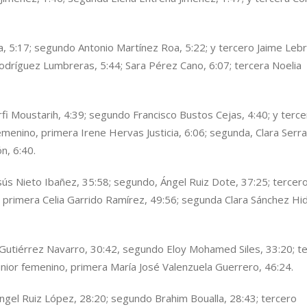
ía, 5:17; segundo Antonio Martínez Roa, 5:22; y tercero Jaime Leb
Rodríguez Lumbreras, 5:44; Sara Pérez Cano, 6:07; tercera Noelia
fi Moustarih, 4:39; segundo Francisco Bustos Cejas, 4:40; y terc
emenino, primera Irene Hervas Justicia, 6:06; segunda, Clara Serr
ón, 6:40.
sús Nieto Ibañez, 35:58; segundo, Ángel Ruiz Dote, 37:25; tercero
o, primera Celia Garrido Ramírez, 49:56; segunda Clara Sánchez Hi
 Gutiérrez Navarro, 30:42, segundo Eloy Mohamed Siles, 33:20; t
junior femenino, primera María José Valenzuela Guerrero, 46:24.
ngel Ruiz López, 28:20; segundo Brahim Boualla, 28:43; tercero