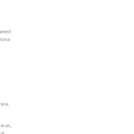
ohamed
toria
rera,
reras,
ral