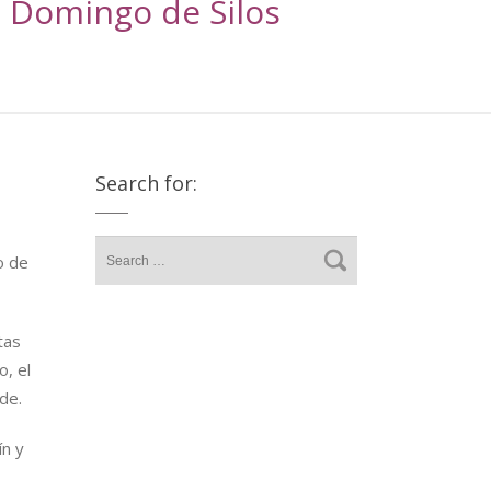
to Domingo de Silos
Search for:
o de
tas
o, el
rde.
ín y