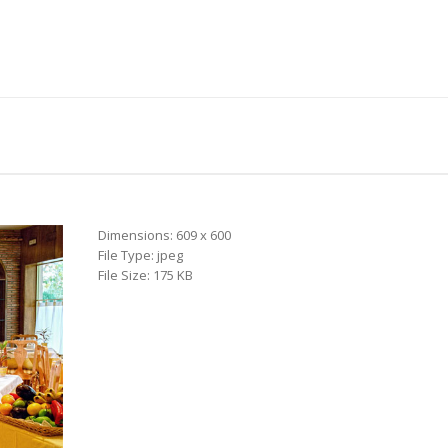
Dimensions:
609 x 600
File Type:
jpeg
File Size:
175 KB