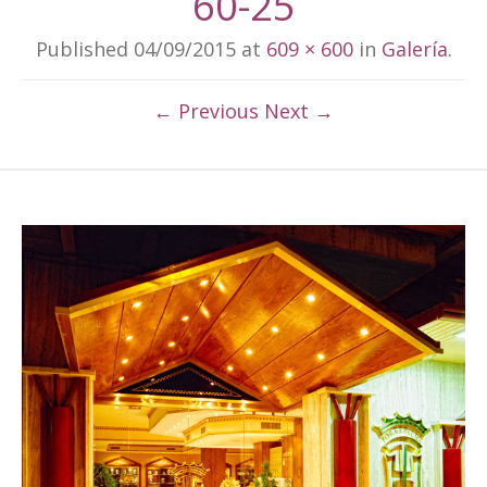
60-25
Published
04/09/2015
at
609 × 600
in
Galería
.
← Previous
Next →