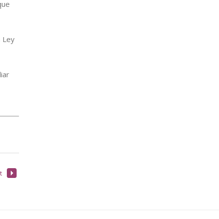
que
a Ley
iar
t