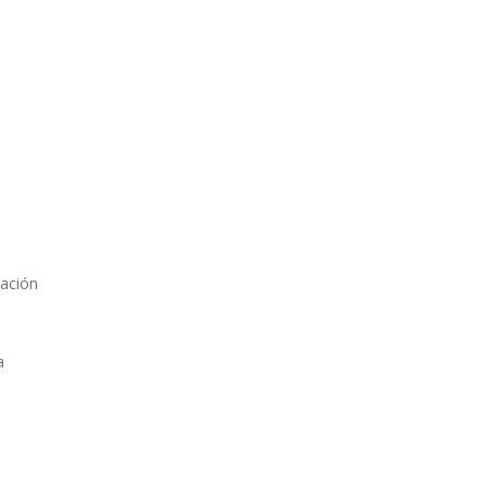
ación
a