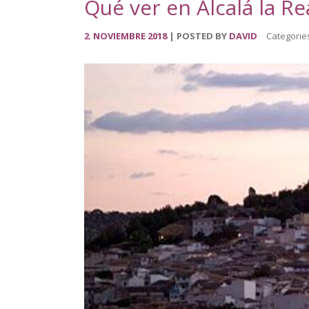
Qué ver en Alcalá la R
2
NOVIEMBRE
2018
POSTED BY
DAVID
Categorie
.