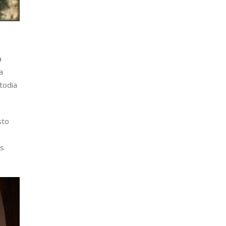
a
a
todia
sto
es