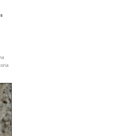
es
na
toria