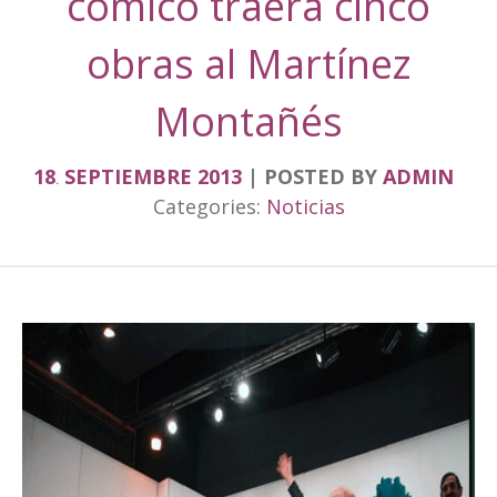
cómico traerá cinco
obras al Martínez
Montañés
18
SEPTIEMBRE
2013
POSTED BY
ADMIN
.
Categories:
Noticias