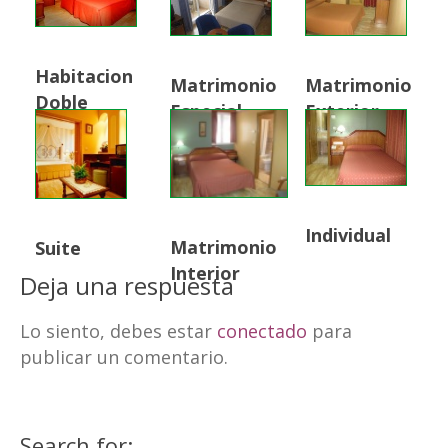
Habitacion
Matrimonio
Matrimonio
Doble
Especial
Exterior
Individual
Matrimonio
Suite
Interior
Deja una respuesta
Lo siento, debes estar
conectado
para
publicar un comentario.
Search for: