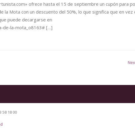
unista.com» ofrece hasta el 15 de septiembre un cupón para p
de la Mota con un descuento del 50%, lo que significa que en vez
n que puede decargarse en
za-de-la-mota_o8163# […]
Nex
3 58 18 00
ad