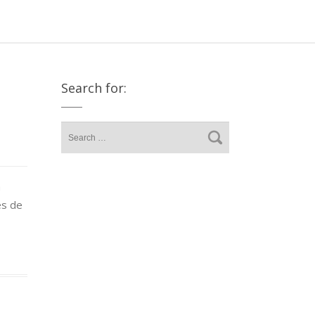
Search for:
a
és de