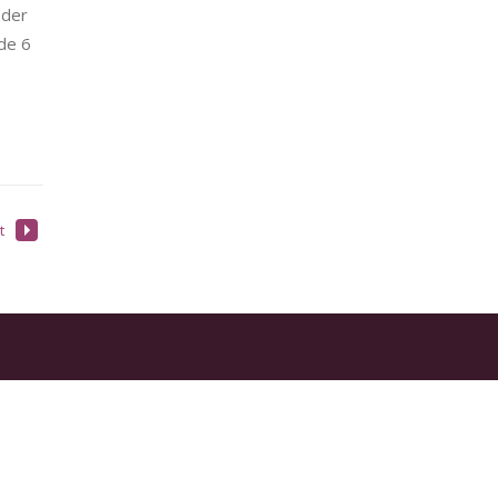
oder
 de 6
t