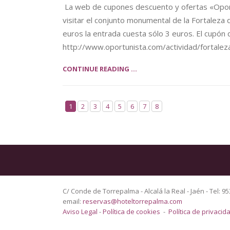
La web de cupones descuento y ofertas «Oport
visitar el conjunto monumental de la Fortaleza 
euros la entrada cuesta sólo 3 euros. El cupó
http://www.oportunista.com/actividad/fortale
CONTINUE READING ...
1
2
3
4
5
6
7
8
C/ Conde de Torrepalma - Alcalá la Real - Jaén - Tel: 95
email:
reservas@hoteltorrepalma.com
Aviso Legal
-
Política de cookies
-
Política de privacid