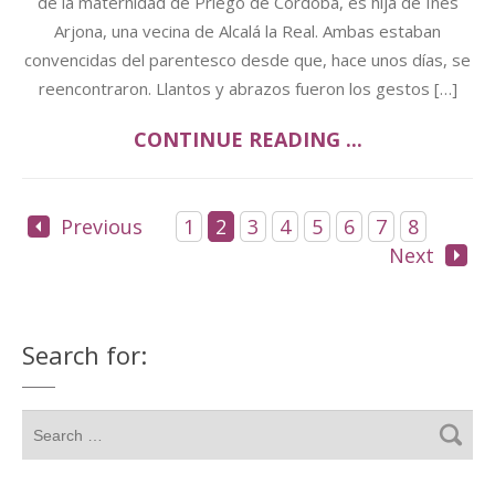
de la maternidad de Priego de Córdoba, es hija de Inés
Arjona, una vecina de Alcalá la Real. Ambas estaban
convencidas del parentesco desde que, hace unos días, se
reencontraron. Llantos y abrazos fueron los gestos […]
CONTINUE READING ...
Previous
1
2
3
4
5
6
7
8
Next
Search for: