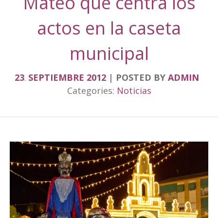
Mateo que centra los
actos en la caseta
municipal
23
SEPTIEMBRE
2012
POSTED BY
ADMIN
.
Categories:
Noticias