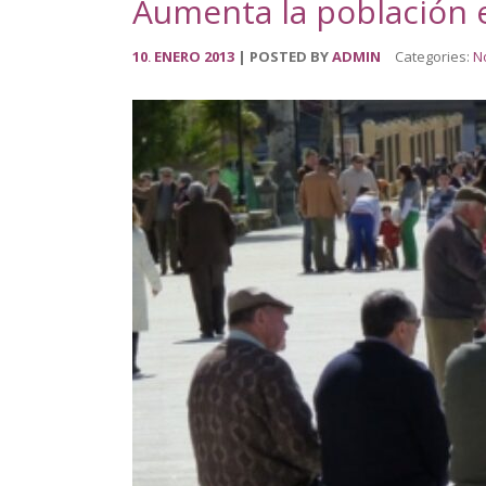
Aumenta la población e
10
ENERO
2013
POSTED BY
ADMIN
Categories:
No
.