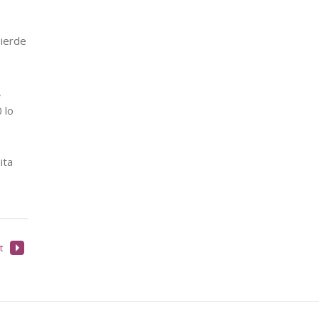
pierde
,
 lo
ita
t