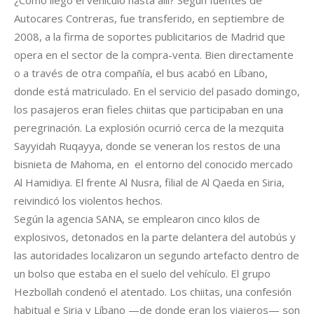
¿Cómo llegó el vehículo hasta allí? Según fuentes de
Autocares Contreras, fue transferido, en septiembre de
2008, a la firma de soportes publicitarios de Madrid que
opera en el sector de la compra-venta. Bien directamente
o a través de otra compañía, el bus acabó en Líbano,
donde está matriculado. En el servicio del pasado domingo,
los pasajeros eran fieles chiitas que participaban en una
peregrinación. La explosión ocurrió cerca de la mezquita
Sayyidah Ruqayya, donde se veneran los restos de una
bisnieta de Mahoma, en el entorno del conocido mercado
Al Hamidiya. El frente Al Nusra, filial de Al Qaeda en Siria,
reivindicó los violentos hechos.
Según la agencia SANA, se emplearon cinco kilos de
explosivos, detonados en la parte delantera del autobús y
las autoridades localizaron un segundo artefacto dentro de
un bolso que estaba en el suelo del vehículo. El grupo
Hezbollah condenó el atentado. Los chiitas, una confesión
habitual e Siria y Líbano —de donde eran los viajeros— son