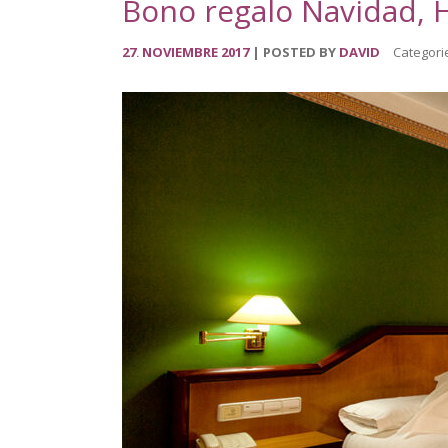
Bono regalo Navidad, 
27
NOVIEMBRE
2017
POSTED BY
DAVID
Categori
.