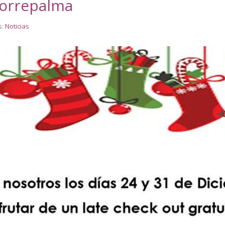
Torrepalma
s:
Noticias