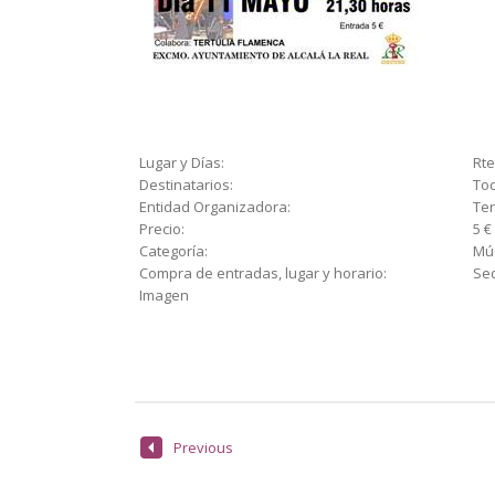
Lugar y Días:
Rte
Destinatarios:
Tod
Entidad Organizadora:
Ter
Precio:
5 €
Categoría:
Mú
Compra de entradas, lugar y horario:
Sed
Imagen
Previous