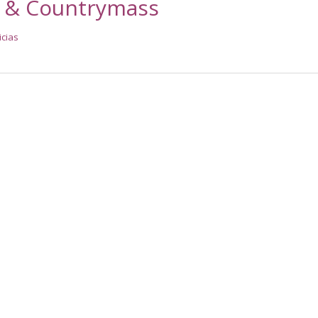
 & Countrymass
icias