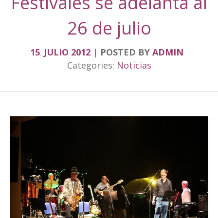
Festivales se adelanta al
26 de julio
15
JULIO
2012
POSTED BY
ADMIN
.
Categories:
Noticias