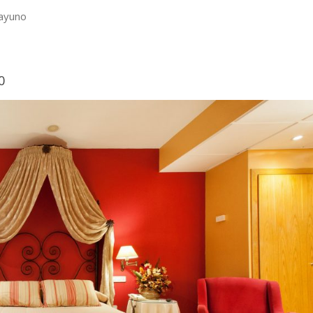
sayuno
0