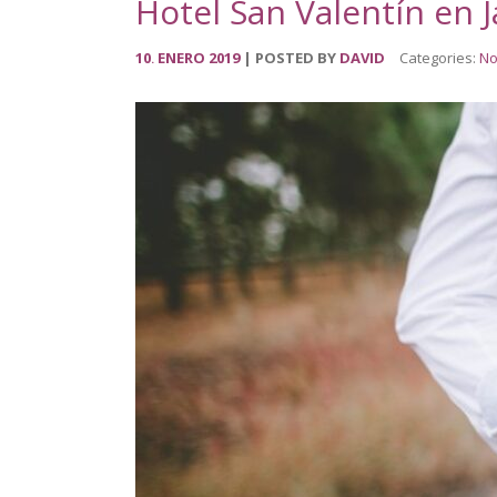
Hotel San Valentín en J
10
ENERO
2019
POSTED BY
DAVID
Categories:
No
.