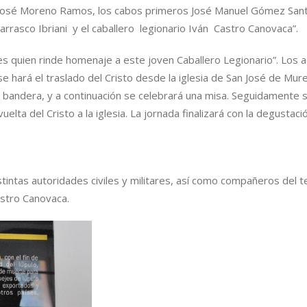
to José Moreno Ramos, los cabos primeros José Manuel Gómez San
rasco Ibriani y el caballero legionario Iván Castro Canovaca”.
s quien rinde homenaje a este joven Caballero Legionario”. Los 
 se hará el traslado del Cristo desde la iglesia de San José de Mur
e bandera, y a continuación se celebrará una misa. Seguidamente 
uelta del Cristo a la iglesia. La jornada finalizará con la degustaci
stintas autoridades civiles y militares, así como compañeros del t
astro Canovaca.