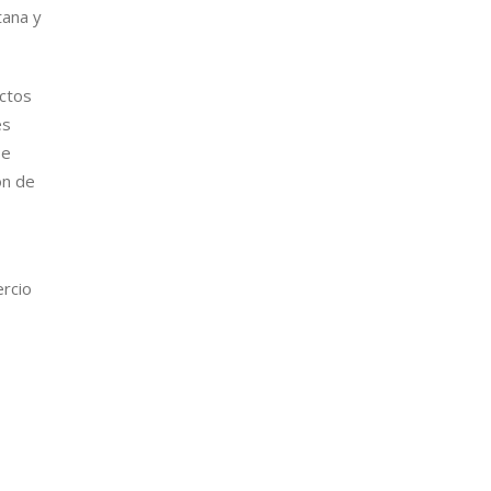
tana y
actos
es
se
ón de
ercio