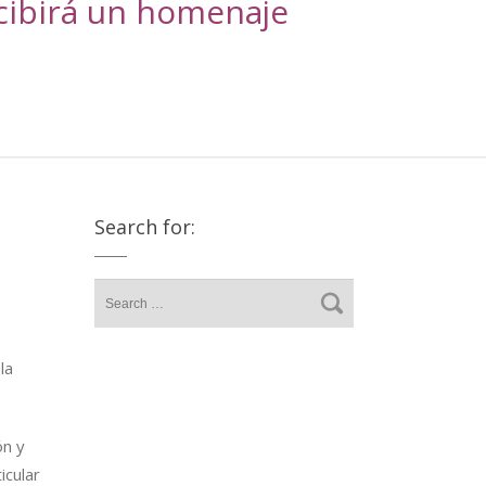
ecibirá un homenaje
Search for:
la
ón y
icular