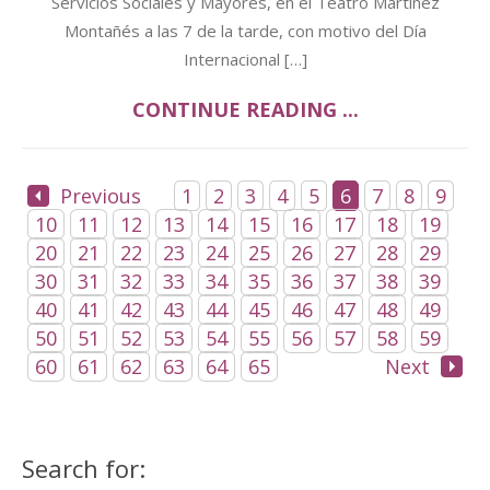
Servicios Sociales y Mayores, en el Teatro Martínez
Montañés a las 7 de la tarde, con motivo del Día
Internacional […]
CONTINUE READING ...
Previous
1
2
3
4
5
6
7
8
9
10
11
12
13
14
15
16
17
18
19
20
21
22
23
24
25
26
27
28
29
30
31
32
33
34
35
36
37
38
39
40
41
42
43
44
45
46
47
48
49
50
51
52
53
54
55
56
57
58
59
60
61
62
63
64
65
Next
Search for: