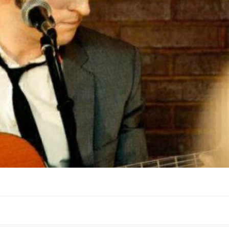
municipio, junto con el turismo activo. Por último, el
p
tono magenta simboliza un sendero abierto y se
A
centra en el turismo experiencial, unido al ocio y los
t
eventos. La marca puede verse en las banderolas que
d
el Ayuntamiento ha instalado en la fachada de Palacio
P
Abacial y el entorno de Capuchinos, en el Paseo de los
h
Álamos. El cartel de la Semana […]
C
d