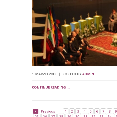
1
MARZO
2013
POSTED BY
ADMIN
.
CONTINUE READING ...
Previous
1
2
3
4
5
6
7
8
9
25
26
27
28
29
30
31
32
33
34