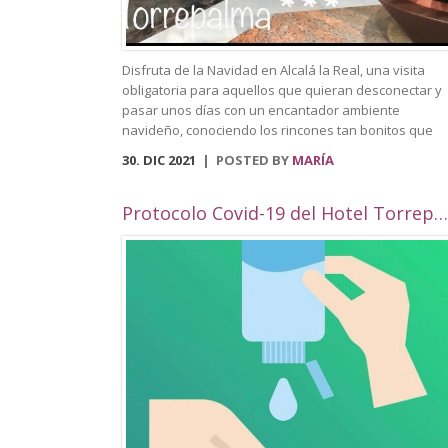
Disfruta de la Navidad en Alcalá la Real, una visita
obligatoria para aquellos que quieran desconectar y
pasar unos días con un encantador ambiente
navideño, conociendo los rincones tan bonitos que
ofrece nuestra localidad. Este año, Alcalá la Real
30. DIC 2021
POSTED BY
MARÍA
oferta todo tipo de actividades para todos los público
con una cuidada ambientación navideña. El Paseo de
los Álamos y la Plaza del Ayuntamiento pasarán ser 
Protocolo Covid-19 del Hotel Torrepalma***
parque navideño donde se colocará un tobogán de
hielo artificial y un tiovivo, acompañados de un
alumbrado navideño digno de la hermosura de
nuestra localidad junto a puestos de castañas,
buñuelos y algodón dulce. Además, en el Compás de
Consolación albergará un elemento gigante en 3D qu
reforzará la bonita iluminación ya mencionada. Podr
perderte por nuestras calles decoradas, que contará
con numerosas fachadas con ambientación navideña
por la celebración de un concurso de fachadas y
escaparates. Volverá el Rey Virtual, del 26 de