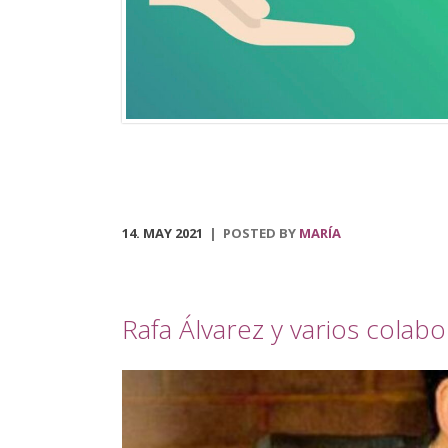
diciembre al 4 de enero, y el encantador belén
municipal, que podrá ser visitado en el centro social
polivalente La Tejuela. Regresa también el Tren de
Navidad, disponible desde el 3 de diciembre hasta el 
de enero. Dicha actividad recorrerá las principales
calles del pueblo, acondicionado para disfrutar […]
14. MAY 2021
POSTED BY
MARÍA
Rafa Álvarez y varios colab