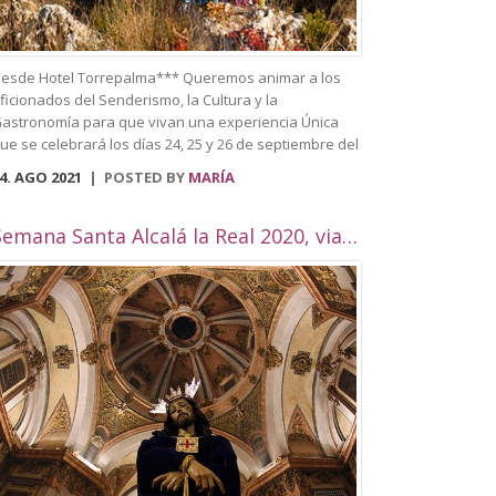
esde Hotel Torrepalma*** Queremos animar a los
ficionados del Senderismo, la Cultura y la
astronomía para que vivan una experiencia Única
ue se celebrará los días 24, 25 y 26 de septiembre del
021. Se trata del primer Festival de
4. AGO 2021
POSTED BY
MARÍA
enderismo celebrado en Alcalá la Real, que trata de
nir todas estas actividades en una sola. Entre
lgunas de las actividades que se llevarán a cabo
Semana Santa Alcalá la Real 2020, viaje por Andalucía
ueden visitar el casco histórico de la ciudad,
aciendo un recorrido y destacando los edificios más
mblemáticos como puede ser el Palacio Abacial, el
useo histórico, Biblioteca Municipal, situada en el
ntiguo convento de Capuchinos, la plaza Pablo de
ojas, la Plaza arcipreste de Hita, el Pilar de los
lamos, la Plaza de la Mora, el Palacete de la
ilandera, la Iglesias como Consolación, la Angustias,
an Antón, San Juan o el yacimiento de
omus Herculana, entre otros. Incorpora la visita y
ntrada a la Fortaleza de la Mota, con su Iglesia