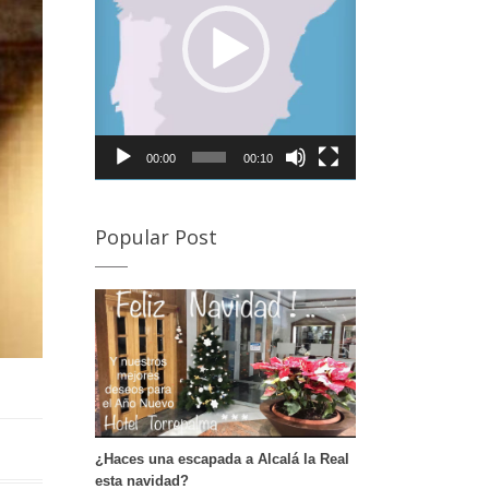
rovincia de Córdoba para visitar la Semana Santa de
lmedinilla y Priego de Córdoba Desde Alcalá la Real, a
an sólo 20 minutos de nuestro hotel podrás disfrutar
e la Semana Santa de Almedinilla. Semana Santa de
riego de Córdoba A tan sólo 30 minutos e nuestro
otel puedes disfrutar de otro de los pueblos de
órdoba en Semana Santa. Si deseas conocer en
00:00
00:10
etalle sus procesiones te dejamos este enlace. […]
Popular Post
¿Haces una escapada a Alcalá la Real
esta navidad?