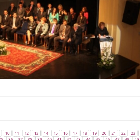
10
11
12
13
14
15
16
17
18
19
20
21
22
23
35
36
37
38
39
40
41
42
43
44
45
46
47
48
49