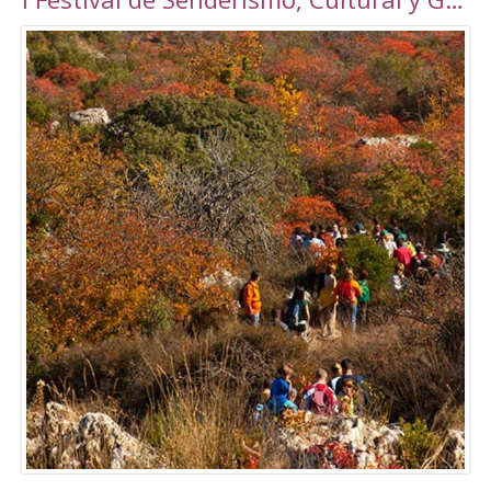
Torrepalma ***, con unas novedosas y amplias
instalaciones inauguradas en 2010, con una
superficie total de 6889 m2. Amplio abanico
de actividades tanto libres como dirigidas.
Tarifas Las tarifas para entradas individuales y
de forma puntual tienen un importe de
5,00€. También existe la posibilidad de
adquirir un Bono de 10 usos (válido durante 90
días) a un precio de 40,00€. Tanto el ticket
como el Bono son de uso personal e
intransferible. Con acceso durante todo el día
en los horarios abajo indicados. El precio de la
entrada a la piscina para un adulto es de 3,50€.
Para consultar el resto de precios y horarios
sigan este enlace:
http://alcalalarealesdeporte.com/tarifas/
Piscina Este centro cuenta, además de con el