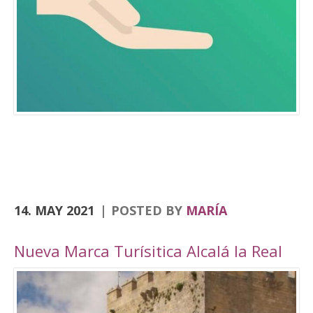
Consolación, la Angustias, San Antón, San Juan
o el yacimiento de Domus Herculana, entre
otros. Incorpora la visita y entrada a la
Fortaleza de la Mota, con su Iglesia Abacial,
Torre del Homenaje, de la cárcel, plaza Alta,
casa de Cabildo, Ciudad Oculta… En
el apartado de senderismo, están previstas
rutas por los senderos homologados de
Zumaques (SL-253), que discurre por antiguos
caminos y veredas que unen Alcalá la Real con
sus […]
14. MAY 2021
POSTED BY
MARÍA
Nueva Marca Turísitica Alcalá la Real