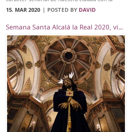
vanguardia y su realidad actual de ciudad
15. MAR 2020
POSTED BY
DAVID
moderna. Fortaleza Abacial y pueblo nuevo.
Cerro y llano», un contraste con el que
Semana Santa Alcalá la Real 2020, viaje por Andalucía
«convivimos siendo además tierra de frontera
y que hemos querido plasmar en esta marca
tan poderosa». A través de cuatro elementos y
cuatro colores el logo destaca cultura,
patrimonio, entorno natural y experiencias. El
símbolo amarillo, que recuerda a un ojo,
engloba toda la cultura y singularidades de la
ciudad. El naranja, que representa la silueta de
una atalaya, se destina al patrimonio e
historia. El verde, por su parte, que dibuja una
hoja, es el elemento que identificará todo el
mundo rural y natural del municipio, junto con
el turismo activo. Por último, el tono magenta
simboliza un sendero abierto y se centra en el