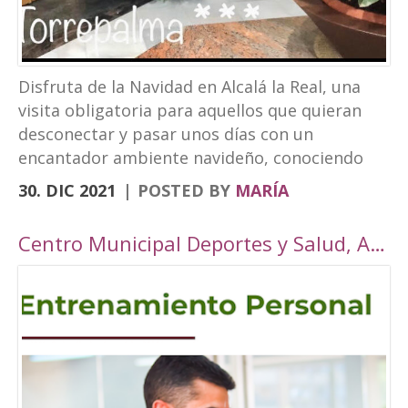
Disfruta de la Navidad en Alcalá la Real, una
visita obligatoria para aquellos que quieran
desconectar y pasar unos días con un
encantador ambiente navideño, conociendo
los rincones tan bonitos que ofrece nuestra
30. DIC 2021
POSTED BY
MARÍA
localidad. Este año, Alcalá la Real oferta todo
tipo de actividades para todos los públicos
Centro Municipal Deportes y Salud, Alcalá la Real
con una cuidada ambientación navideña. El
Paseo de los Álamos y la Plaza del
Ayuntamiento pasarán ser un parque navideño
donde se colocará un tobogán de hielo
artificial y un tiovivo, acompañados de un
alumbrado navideño digno de la hermosura de
nuestra localidad junto a puestos de castañas,