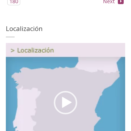
180
Next
Localización
Reproductor
de
vídeo