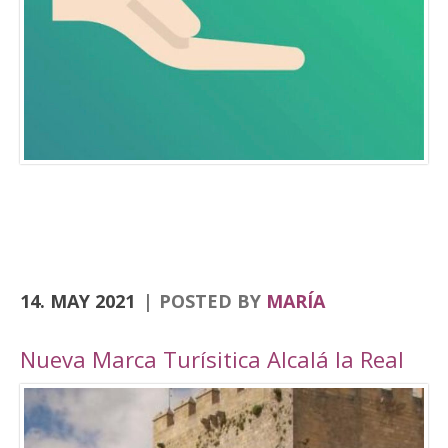
Consolación, la Angustias, San Antón, San Juan
o el yacimiento de Domus Herculana, entre
otros. Incorpora la visita y entrada a la
Fortaleza de la Mota, con su Iglesia Abacial,
Torre del Homenaje, de la cárcel, plaza Alta,
casa de Cabildo, Ciudad Oculta… En
el apartado de senderismo, están previstas
rutas por los senderos homologados de
Zumaques (SL-253), que discurre por antiguos
caminos y veredas que unen Alcalá la Real con
sus […]
14. MAY 2021
POSTED BY
MARÍA
Nueva Marca Turísitica Alcalá la Real