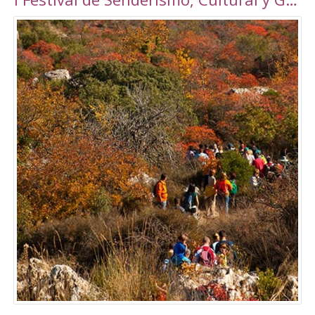
Torrepalma ***, con unas novedosas y amplias
instalaciones inauguradas en 2010, con una
superficie total de 6889 m2. Amplio abanico
de actividades tanto libres como dirigidas.
Tarifas Las tarifas para entradas individuales y
de forma puntual tienen un importe de
5,00€. También existe la posibilidad de
adquirir un Bono de 10 usos (válido durante 90
días) a un precio de 40,00€. Tanto el ticket
como el Bono son de uso personal e
intransferible. Con acceso durante todo el día
en los horarios abajo indicados. El precio de la
entrada a la piscina para un adulto es de 3,50€.
Para consultar el resto de precios y horarios
sigan este enlace:
http://alcalalarealesdeporte.com/tarifas/
Piscina Este centro cuenta, además de con el