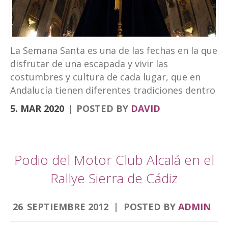
turismo experiencial, unido al ocio y los
eventos. La marca puede verse en las
banderolas que el Ayuntamiento ha instalado
en la fachada de Palacio Abacial y el entorno de
La Semana Santa es una de las fechas en la que
Capuchinos, en el Paseo de los Álamos. El
disfrutar de una escapada y vivir las
cartel de la Semana […]
costumbres y cultura de cada lugar, que en
Andalucía tienen diferentes tradiciones dentro
de la Semana Santa. Desde el Hotel
5. MAR 2020
POSTED BY
DAVID
Torrepalma te traemos una escapad diferente.
Para descubrir la Semana Santa de diferentes
ciudades que por nuestra localización puedes
hacer en viajes cortos. Semana Santa Alcalá la
Podio del Motor Club Alcalá en el
Real, roadtrip Córdoba, Granada y Jaén
Rallye Sierra de Cádiz
Comenzamos por la Semana Santa de Alcalá la
Real donde se encuentra nuestro hotel.
26
SEPTIEMBRE
2012
POSTED BY
ADMIN
Nuestra Semana de pasión es única sin duda
.
alguna por muchos aspectos, fue declarada de