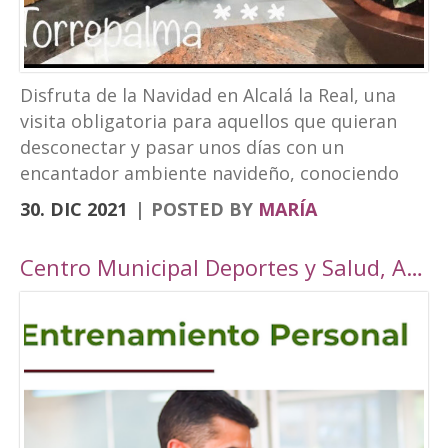
Disfruta de la Navidad en Alcalá la Real, una
visita obligatoria para aquellos que quieran
desconectar y pasar unos días con un
encantador ambiente navideño, conociendo
los rincones tan bonitos que ofrece nuestra
30. DIC 2021
POSTED BY
MARÍA
localidad. Este año, Alcalá la Real oferta todo
tipo de actividades para todos los públicos
Centro Municipal Deportes y Salud, Alcalá la Real
con una cuidada ambientación navideña. El
Paseo de los Álamos y la Plaza del
Ayuntamiento pasarán ser un parque navideño
donde se colocará un tobogán de hielo
artificial y un tiovivo, acompañados de un
alumbrado navideño digno de la hermosura de
nuestra localidad junto a puestos de castañas,