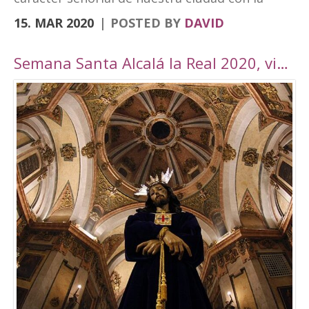
vanguardia y su realidad actual de ciudad
15. MAR 2020
POSTED BY
DAVID
moderna. Fortaleza Abacial y pueblo nuevo.
Cerro y llano», un contraste con el que
Semana Santa Alcalá la Real 2020, viaje por Andalucía
«convivimos siendo además tierra de frontera
y que hemos querido plasmar en esta marca
tan poderosa». A través de cuatro elementos y
cuatro colores el logo destaca cultura,
patrimonio, entorno natural y experiencias. El
símbolo amarillo, que recuerda a un ojo,
engloba toda la cultura y singularidades de la
ciudad. El naranja, que representa la silueta de
una atalaya, se destina al patrimonio e
historia. El verde, por su parte, que dibuja una
hoja, es el elemento que identificará todo el
mundo rural y natural del municipio, junto con
el turismo activo. Por último, el tono magenta
simboliza un sendero abierto y se centra en el