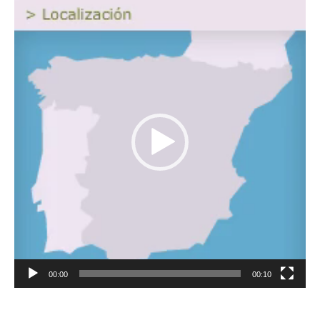
Reproductor
de
vídeo
00:00
00:10