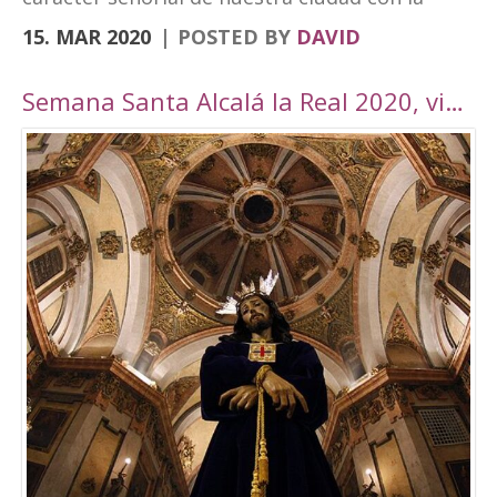
vanguardia y su realidad actual de ciudad
15. MAR 2020
POSTED BY
DAVID
moderna. Fortaleza Abacial y pueblo nuevo.
Cerro y llano», un contraste con el que
Semana Santa Alcalá la Real 2020, viaje por Andalucía
«convivimos siendo además tierra de frontera
y que hemos querido plasmar en esta marca
tan poderosa». A través de cuatro elementos y
cuatro colores el logo destaca cultura,
patrimonio, entorno natural y experiencias. El
símbolo amarillo, que recuerda a un ojo,
engloba toda la cultura y singularidades de la
ciudad. El naranja, que representa la silueta de
una atalaya, se destina al patrimonio e
historia. El verde, por su parte, que dibuja una
hoja, es el elemento que identificará todo el
mundo rural y natural del municipio, junto con
el turismo activo. Por último, el tono magenta
simboliza un sendero abierto y se centra en el