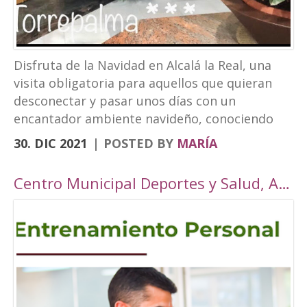
Disfruta de la Navidad en Alcalá la Real, una
visita obligatoria para aquellos que quieran
desconectar y pasar unos días con un
encantador ambiente navideño, conociendo
los rincones tan bonitos que ofrece nuestra
30. DIC 2021
POSTED BY
MARÍA
localidad. Este año, Alcalá la Real oferta todo
tipo de actividades para todos los públicos
Centro Municipal Deportes y Salud, Alcalá la Real
con una cuidada ambientación navideña. El
Paseo de los Álamos y la Plaza del
Ayuntamiento pasarán ser un parque navideño
donde se colocará un tobogán de hielo
artificial y un tiovivo, acompañados de un
alumbrado navideño digno de la hermosura de
nuestra localidad junto a puestos de castañas,