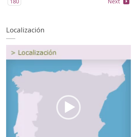
180
Next
Localización
Reproductor
de
vídeo