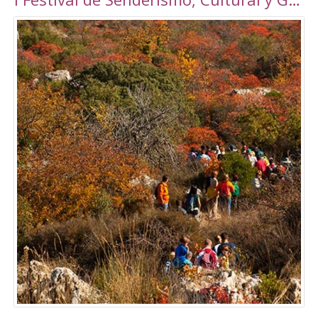
Torrepalma ***, con unas novedosas y amplias
instalaciones inauguradas en 2010, con una
superficie total de 6889 m2. Amplio abanico
de actividades tanto libres como dirigidas.
Tarifas Las tarifas para entradas individuales y
de forma puntual tienen un importe de
5,00€. También existe la posibilidad de
adquirir un Bono de 10 usos (válido durante 90
días) a un precio de 40,00€. Tanto el ticket
como el Bono son de uso personal e
intransferible. Con acceso durante todo el día
en los horarios abajo indicados. El precio de la
entrada a la piscina para un adulto es de 3,50€.
Para consultar el resto de precios y horarios
sigan este enlace:
http://alcalalarealesdeporte.com/tarifas/
Piscina Este centro cuenta, además de con el