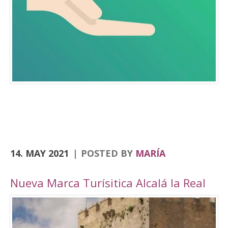
Consolación, la Angustias, San Antón, San Juan
o el yacimiento de Domus Herculana, entre
otros. Incorpora la visita y entrada a la
Fortaleza de la Mota, con su Iglesia Abacial,
Torre del Homenaje, de la cárcel, plaza Alta,
casa de Cabildo, Ciudad Oculta… En
el apartado de senderismo, están previstas
rutas por los senderos homologados de
Zumaques (SL-253), que discurre por antiguos
caminos y veredas que unen Alcalá la Real con
sus […]
14. MAY 2021
POSTED BY
MARÍA
Nueva Marca Turísitica Alcalá la Real