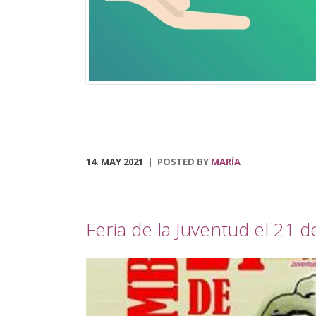
municipal, que podrá ser visitado en el centro social
polivalente La Tejuela. Regresa también el Tren de
Navidad, disponible desde el 3 de diciembre hasta el 
de enero. Dicha actividad recorrerá las principales
calles del pueblo, acondicionado para disfrutar […]
14. MAY 2021
POSTED BY
MARÍA
Feria de la Juventud el 21 