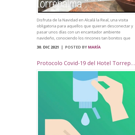
Disfruta de la Navidad en Alcalá la Real, una visita
obligatoria para aquellos que quieran desconectar y
pasar unos días con un encantador ambiente
navideño, conociendo los rincones tan bonitos que
ofrece nuestra localidad. Este año, Alcalá la Real
30. DIC 2021
POSTED BY
MARÍA
oferta todo tipo de actividades para todos los público
con una cuidada ambientación navideña. El Paseo de
los Álamos y la Plaza del Ayuntamiento pasarán ser 
Protocolo Covid-19 del Hotel Torrepalma***
parque navideño donde se colocará un tobogán de
hielo artificial y un tiovivo, acompañados de un
alumbrado navideño digno de la hermosura de
nuestra localidad junto a puestos de castañas,
buñuelos y algodón dulce. Además, en el Compás de
Consolación albergará un elemento gigante en 3D qu
reforzará la bonita iluminación ya mencionada. Podr
perderte por nuestras calles decoradas, que contará
con numerosas fachadas con ambientación navideña
por la celebración de un concurso de fachadas y
escaparates. Volverá el Rey Virtual, del 26 de
diciembre al 4 de enero, y el encantador belén