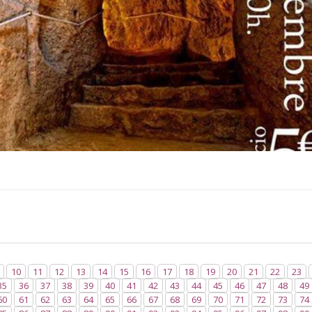
10
11
12
13
14
15
16
17
18
19
20
21
22
23
35
36
37
38
39
40
41
42
43
44
45
46
47
48
49
60
61
62
63
64
65
66
67
68
69
70
71
72
73
74