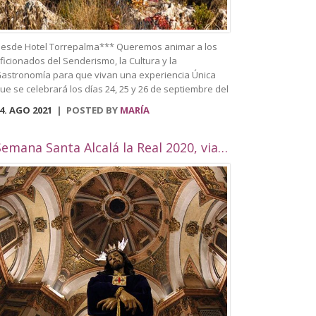
esde Hotel Torrepalma*** Queremos animar a los
ficionados del Senderismo, la Cultura y la
astronomía para que vivan una experiencia Única
ue se celebrará los días 24, 25 y 26 de septiembre del
021. Se trata del primer Festival de
4. AGO 2021
POSTED BY
MARÍA
enderismo celebrado en Alcalá la Real, que trata de
nir todas estas actividades en una sola. Entre
lgunas de las actividades que se llevarán a cabo
Semana Santa Alcalá la Real 2020, viaje por Andalucía
ueden visitar el casco histórico de la ciudad,
aciendo un recorrido y destacando los edificios más
mblemáticos como puede ser el Palacio Abacial, el
useo histórico, Biblioteca Municipal, situada en el
ntiguo convento de Capuchinos, la plaza Pablo de
ojas, la Plaza arcipreste de Hita, el Pilar de los
lamos, la Plaza de la Mora, el Palacete de la
ilandera, la Iglesias como Consolación, la Angustias,
an Antón, San Juan o el yacimiento de
omus Herculana, entre otros. Incorpora la visita y
ntrada a la Fortaleza de la Mota, con su Iglesia
bacial, Torre del Homenaje, de la cárcel, plaza Alta,