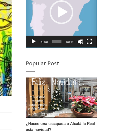
rovincia de Córdoba para visitar la Semana Santa de
lmedinilla y Priego de Córdoba Desde Alcalá la Real, a
an sólo 20 minutos de nuestro hotel podrás disfrutar
e la Semana Santa de Almedinilla. Semana Santa de
riego de Córdoba A tan sólo 30 minutos e nuestro
otel puedes disfrutar de otro de los pueblos de
órdoba en Semana Santa. Si deseas conocer en
00:00
00:10
etalle sus procesiones te dejamos este enlace. […]
Popular Post
¿Haces una escapada a Alcalá la Real
esta navidad?