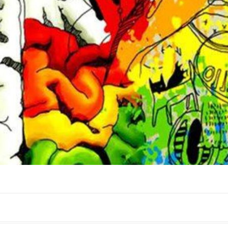
municipio, junto con el turismo activo. Por último, el
p
tono magenta simboliza un sendero abierto y se
A
centra en el turismo experiencial, unido al ocio y los
t
eventos. La marca puede verse en las banderolas que
d
el Ayuntamiento ha instalado en la fachada de Palacio
P
Abacial y el entorno de Capuchinos, en el Paseo de los
h
Álamos. El cartel de la Semana […]
C
d