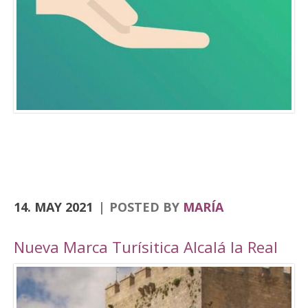
Consolación, la Angustias, San Antón, San Juan
o el yacimiento de Domus Herculana, entre
otros. Incorpora la visita y entrada a la
Fortaleza de la Mota, con su Iglesia Abacial,
Torre del Homenaje, de la cárcel, plaza Alta,
casa de Cabildo, Ciudad Oculta… En
el apartado de senderismo, están previstas
rutas por los senderos homologados de
Zumaques (SL-253), que discurre por antiguos
caminos y veredas que unen Alcalá la Real con
sus […]
14. MAY 2021
POSTED BY
MARÍA
Nueva Marca Turísitica Alcalá la Real