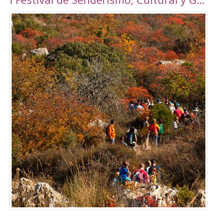
Torrepalma ***, con unas novedosas y amplias
instalaciones inauguradas en 2010, con una
superficie total de 6889 m2. Amplio abanico
de actividades tanto libres como dirigidas.
Tarifas Las tarifas para entradas individuales y
de forma puntual tienen un importe de
5,00€. También existe la posibilidad de
adquirir un Bono de 10 usos (válido durante 90
días) a un precio de 40,00€. Tanto el ticket
como el Bono son de uso personal e
intransferible. Con acceso durante todo el día
en los horarios abajo indicados. El precio de la
entrada a la piscina para un adulto es de 3,50€.
Para consultar el resto de precios y horarios
sigan este enlace:
http://alcalalarealesdeporte.com/tarifas/
Piscina Este centro cuenta, además de con el