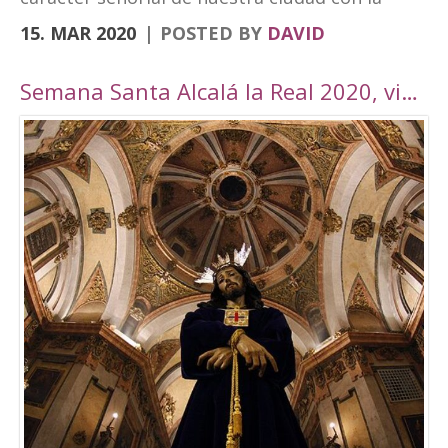
vanguardia y su realidad actual de ciudad
15. MAR 2020
POSTED BY
DAVID
moderna. Fortaleza Abacial y pueblo nuevo.
Cerro y llano», un contraste con el que
Semana Santa Alcalá la Real 2020, viaje por Andalucía
«convivimos siendo además tierra de frontera
y que hemos querido plasmar en esta marca
tan poderosa». A través de cuatro elementos y
cuatro colores el logo destaca cultura,
patrimonio, entorno natural y experiencias. El
símbolo amarillo, que recuerda a un ojo,
engloba toda la cultura y singularidades de la
ciudad. El naranja, que representa la silueta de
una atalaya, se destina al patrimonio e
historia. El verde, por su parte, que dibuja una
hoja, es el elemento que identificará todo el
mundo rural y natural del municipio, junto con
el turismo activo. Por último, el tono magenta
simboliza un sendero abierto y se centra en el