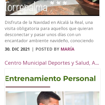
Disfruta de la Navidad en Alcalá la Real, una
visita obligatoria para aquellos que quieran
desconectar y pasar unos días con un
encantador ambiente navideño, conociendo
los rincones tan bonitos que ofrece nuestra
30. DIC 2021
POSTED BY
MARÍA
localidad. Este año, Alcalá la Real oferta todo
tipo de actividades para todos los públicos
Centro Municipal Deportes y Salud, Alcalá la Real
con una cuidada ambientación navideña. El
Paseo de los Álamos y la Plaza del
Ayuntamiento pasarán ser un parque navideño
donde se colocará un tobogán de hielo
artificial y un tiovivo, acompañados de un
alumbrado navideño digno de la hermosura de
nuestra localidad junto a puestos de castañas,