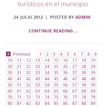
turísticos en el municipio
24
JULIO
2012
POSTED BY
ADMIN
.
CONTINUE READING ...
Previous
1
2
3
4
5
6
7
8
9
10
11
12
13
14
15
16
17
18
19
20
21
22
23
24
25
26
27
28
29
30
31
32
33
34
35
36
37
38
39
40
41
42
43
44
45
46
47
48
49
50
51
52
53
54
55
56
57
58
59
60
61
62
63
64
65
66
67
68
69
70
71
72
73
74
75
76
77
78
79
80
81
82
83
84
85
86
87
88
89