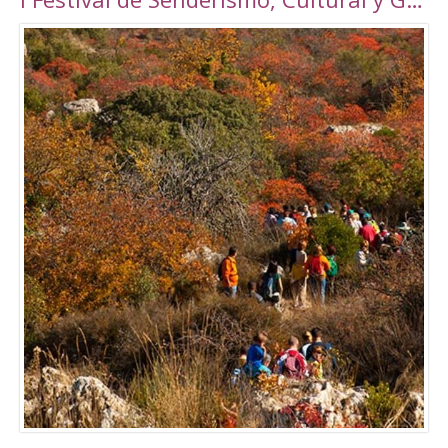
Torrepalma ***, con unas novedosas y amplias
instalaciones inauguradas en 2010, con una
superficie total de 6889 m2. Amplio abanico
de actividades tanto libres como dirigidas.
Tarifas Las tarifas para entradas individuales y
de forma puntual tienen un importe de
5,00€. También existe la posibilidad de
adquirir un Bono de 10 usos (válido durante 90
días) a un precio de 40,00€. Tanto el ticket
como el Bono son de uso personal e
intransferible. Con acceso durante todo el día
en los horarios abajo indicados. El precio de la
entrada a la piscina para un adulto es de 3,50€.
Para consultar el resto de precios y horarios
sigan este enlace:
http://alcalalarealesdeporte.com/tarifas/
Piscina Este centro cuenta, además de con el