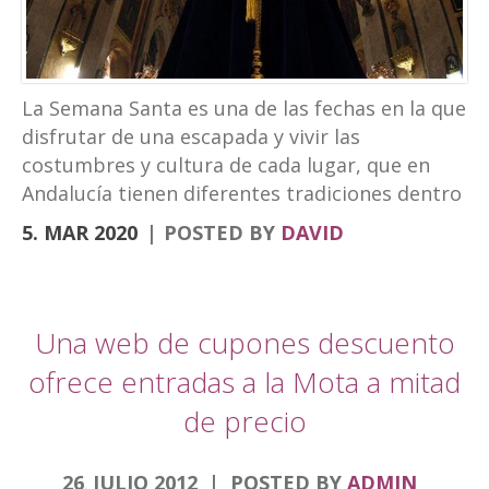
turismo experiencial, unido al ocio y los
eventos. La marca puede verse en las
banderolas que el Ayuntamiento ha instalado
en la fachada de Palacio Abacial y el entorno de
La Semana Santa es una de las fechas en la que
Capuchinos, en el Paseo de los Álamos. El
disfrutar de una escapada y vivir las
cartel de la Semana […]
costumbres y cultura de cada lugar, que en
Andalucía tienen diferentes tradiciones dentro
de la Semana Santa. Desde el Hotel
5. MAR 2020
POSTED BY
DAVID
Torrepalma te traemos una escapad diferente.
Para descubrir la Semana Santa de diferentes
ciudades que por nuestra localización puedes
hacer en viajes cortos. Semana Santa Alcalá la
Una web de cupones descuento
Real, roadtrip Córdoba, Granada y Jaén
ofrece entradas a la Mota a mitad
Comenzamos por la Semana Santa de Alcalá la
de precio
Real donde se encuentra nuestro hotel.
Nuestra Semana de pasión es única sin duda
alguna por muchos aspectos, fue declarada de
26
JULIO
2012
POSTED BY
ADMIN
.