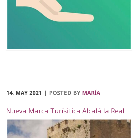
Consolación, la Angustias, San Antón, San Juan
o el yacimiento de Domus Herculana, entre
otros. Incorpora la visita y entrada a la
Fortaleza de la Mota, con su Iglesia Abacial,
Torre del Homenaje, de la cárcel, plaza Alta,
casa de Cabildo, Ciudad Oculta… En
el apartado de senderismo, están previstas
rutas por los senderos homologados de
Zumaques (SL-253), que discurre por antiguos
caminos y veredas que unen Alcalá la Real con
sus […]
14. MAY 2021
POSTED BY
MARÍA
Nueva Marca Turísitica Alcalá la Real