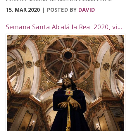
vanguardia y su realidad actual de ciudad
15. MAR 2020
POSTED BY
DAVID
moderna. Fortaleza Abacial y pueblo nuevo.
Cerro y llano», un contraste con el que
Semana Santa Alcalá la Real 2020, viaje por Andalucía
«convivimos siendo además tierra de frontera
y que hemos querido plasmar en esta marca
tan poderosa». A través de cuatro elementos y
cuatro colores el logo destaca cultura,
patrimonio, entorno natural y experiencias. El
símbolo amarillo, que recuerda a un ojo,
engloba toda la cultura y singularidades de la
ciudad. El naranja, que representa la silueta de
una atalaya, se destina al patrimonio e
historia. El verde, por su parte, que dibuja una
hoja, es el elemento que identificará todo el
mundo rural y natural del municipio, junto con
el turismo activo. Por último, el tono magenta
simboliza un sendero abierto y se centra en el