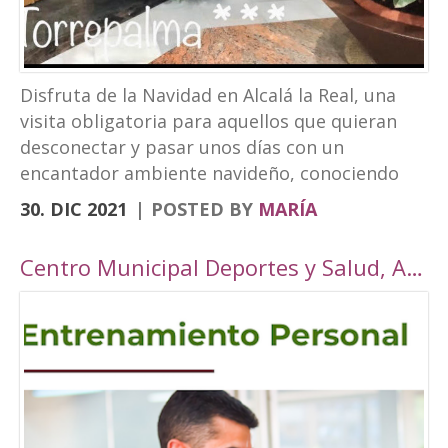
Disfruta de la Navidad en Alcalá la Real, una
visita obligatoria para aquellos que quieran
desconectar y pasar unos días con un
encantador ambiente navideño, conociendo
los rincones tan bonitos que ofrece nuestra
30. DIC 2021
POSTED BY
MARÍA
localidad. Este año, Alcalá la Real oferta todo
tipo de actividades para todos los públicos
Centro Municipal Deportes y Salud, Alcalá la Real
con una cuidada ambientación navideña. El
Paseo de los Álamos y la Plaza del
Ayuntamiento pasarán ser un parque navideño
donde se colocará un tobogán de hielo
artificial y un tiovivo, acompañados de un
alumbrado navideño digno de la hermosura de
nuestra localidad junto a puestos de castañas,