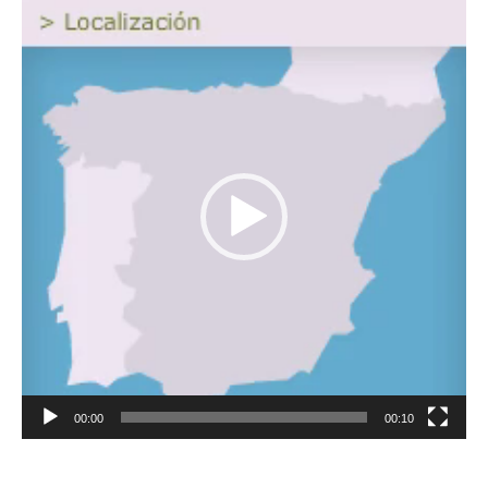
Reproductor
de
vídeo
00:00
00:10