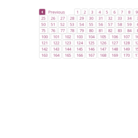
Previous
1
2
3
4
5
6
7
8
9
25
26
27
28
29
30
31
32
33
34
50
51
52
53
54
55
56
57
58
59
75
76
77
78
79
80
81
82
83
84
100
101
102
103
104
105
106
107
1
121
122
123
124
125
126
127
128
1
142
143
144
145
146
147
148
149
1
163
164
165
166
167
168
169
170
1