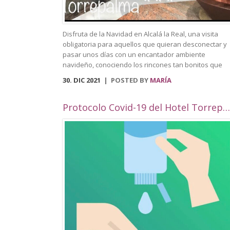
Disfruta de la Navidad en Alcalá la Real, una visita
obligatoria para aquellos que quieran desconectar y
pasar unos días con un encantador ambiente
navideño, conociendo los rincones tan bonitos que
ofrece nuestra localidad. Este año, Alcalá la Real
30. DIC 2021
POSTED BY
MARÍA
oferta todo tipo de actividades para todos los público
con una cuidada ambientación navideña. El Paseo de
los Álamos y la Plaza del Ayuntamiento pasarán ser 
Protocolo Covid-19 del Hotel Torrepalma***
parque navideño donde se colocará un tobogán de
hielo artificial y un tiovivo, acompañados de un
alumbrado navideño digno de la hermosura de
nuestra localidad junto a puestos de castañas,
buñuelos y algodón dulce. Además, en el Compás de
Consolación albergará un elemento gigante en 3D qu
reforzará la bonita iluminación ya mencionada. Podr
perderte por nuestras calles decoradas, que contará
con numerosas fachadas con ambientación navideña
por la celebración de un concurso de fachadas y
escaparates. Volverá el Rey Virtual, del 26 de
diciembre al 4 de enero, y el encantador belén