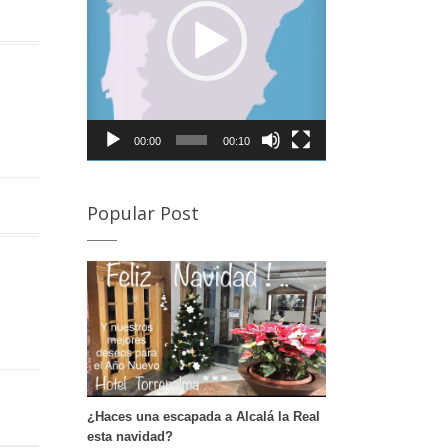
rovincia de Córdoba para visitar la Semana Santa de
lmedinilla y Priego de Córdoba Desde Alcalá la Real, a
an sólo 20 minutos de nuestro hotel podrás disfrutar
e la Semana Santa de Almedinilla. Semana Santa de
riego de Córdoba A tan sólo 30 minutos e nuestro
otel puedes disfrutar de otro de los pueblos de
órdoba en Semana Santa. Si deseas conocer en
00:00
00:10
etalle sus procesiones te dejamos este enlace. […]
Popular Post
¿Haces una escapada a Alcalá la Real
esta navidad?