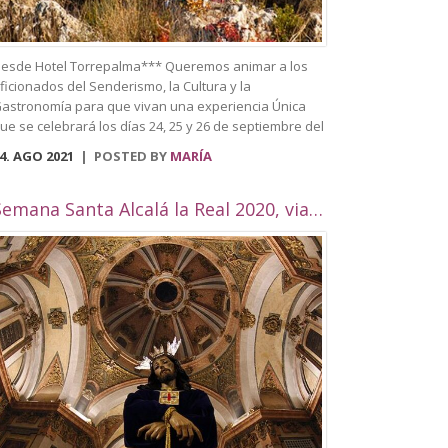
esde Hotel Torrepalma*** Queremos animar a los
ficionados del Senderismo, la Cultura y la
astronomía para que vivan una experiencia Única
ue se celebrará los días 24, 25 y 26 de septiembre del
021. Se trata del primer Festival de
4. AGO 2021
POSTED BY
MARÍA
enderismo celebrado en Alcalá la Real, que trata de
nir todas estas actividades en una sola. Entre
lgunas de las actividades que se llevarán a cabo
Semana Santa Alcalá la Real 2020, viaje por Andalucía
ueden visitar el casco histórico de la ciudad,
aciendo un recorrido y destacando los edificios más
mblemáticos como puede ser el Palacio Abacial, el
useo histórico, Biblioteca Municipal, situada en el
ntiguo convento de Capuchinos, la plaza Pablo de
ojas, la Plaza arcipreste de Hita, el Pilar de los
lamos, la Plaza de la Mora, el Palacete de la
ilandera, la Iglesias como Consolación, la Angustias,
an Antón, San Juan o el yacimiento de
omus Herculana, entre otros. Incorpora la visita y
ntrada a la Fortaleza de la Mota, con su Iglesia
bacial, Torre del Homenaje, de la cárcel, plaza Alta,