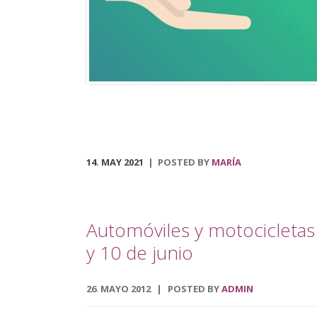
municipal, que podrá ser visitado en el centro social
polivalente La Tejuela. Regresa también el Tren de
Navidad, disponible desde el 3 de diciembre hasta el 
de enero. Dicha actividad recorrerá las principales
calles del pueblo, acondicionado para disfrutar […]
14. MAY 2021
POSTED BY
MARÍA
Automóviles y motocicletas 
y 10 de junio
26
MAYO
2012
POSTED BY
ADMIN
.