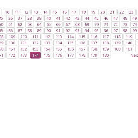
10
11
12
13
14
15
16
17
18
19
20
21
22
23
35
36
37
38
39
40
41
42
43
44
45
46
47
48
49
60
61
62
63
64
65
66
67
68
69
70
71
72
73
74
85
86
87
88
89
90
91
92
93
94
95
96
97
98
99
08
109
110
111
112
113
114
115
116
117
118
119
29
130
131
132
133
134
135
136
137
138
139
140
50
151
152
153
154
155
156
157
158
159
160
161
71
172
173
174
175
176
177
178
179
180
Nex