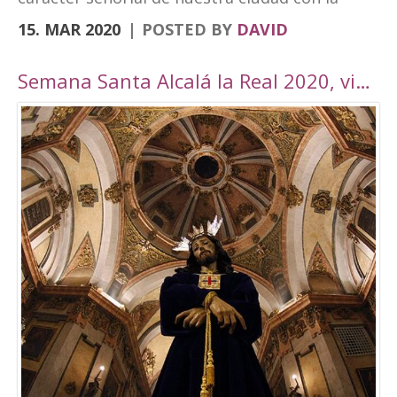
vanguardia y su realidad actual de ciudad
15. MAR 2020
POSTED BY
DAVID
moderna. Fortaleza Abacial y pueblo nuevo.
Cerro y llano», un contraste con el que
Semana Santa Alcalá la Real 2020, viaje por Andalucía
«convivimos siendo además tierra de frontera
y que hemos querido plasmar en esta marca
tan poderosa». A través de cuatro elementos y
cuatro colores el logo destaca cultura,
patrimonio, entorno natural y experiencias. El
símbolo amarillo, que recuerda a un ojo,
engloba toda la cultura y singularidades de la
ciudad. El naranja, que representa la silueta de
una atalaya, se destina al patrimonio e
historia. El verde, por su parte, que dibuja una
hoja, es el elemento que identificará todo el
mundo rural y natural del municipio, junto con
el turismo activo. Por último, el tono magenta
simboliza un sendero abierto y se centra en el