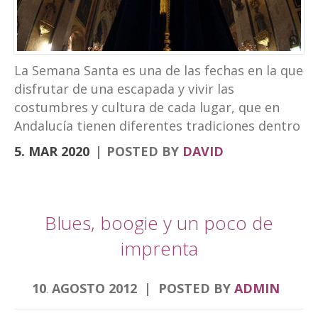
turismo experiencial, unido al ocio y los
eventos. La marca puede verse en las
banderolas que el Ayuntamiento ha instalado
en la fachada de Palacio Abacial y el entorno de
La Semana Santa es una de las fechas en la que
Capuchinos, en el Paseo de los Álamos. El
disfrutar de una escapada y vivir las
cartel de la Semana […]
costumbres y cultura de cada lugar, que en
Andalucía tienen diferentes tradiciones dentro
de la Semana Santa. Desde el Hotel
5. MAR 2020
POSTED BY
DAVID
Torrepalma te traemos una escapad diferente.
Para descubrir la Semana Santa de diferentes
ciudades que por nuestra localización puedes
hacer en viajes cortos. Semana Santa Alcalá la
Blues, boogie y un poco de
Real, roadtrip Córdoba, Granada y Jaén
imprenta
Comenzamos por la Semana Santa de Alcalá la
Real donde se encuentra nuestro hotel.
10
AGOSTO
2012
POSTED BY
ADMIN
Nuestra Semana de pasión es única sin duda
.
alguna por muchos aspectos, fue declarada de