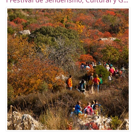
Torrepalma ***, con unas novedosas y amplias
instalaciones inauguradas en 2010, con una
superficie total de 6889 m2. Amplio abanico
de actividades tanto libres como dirigidas.
Tarifas Las tarifas para entradas individuales y
de forma puntual tienen un importe de
5,00€. También existe la posibilidad de
adquirir un Bono de 10 usos (válido durante 90
días) a un precio de 40,00€. Tanto el ticket
como el Bono son de uso personal e
intransferible. Con acceso durante todo el día
en los horarios abajo indicados. El precio de la
entrada a la piscina para un adulto es de 3,50€.
Para consultar el resto de precios y horarios
sigan este enlace:
http://alcalalarealesdeporte.com/tarifas/
Piscina Este centro cuenta, además de con el