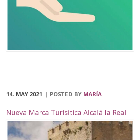
Consolación, la Angustias, San Antón, San Juan
o el yacimiento de Domus Herculana, entre
otros. Incorpora la visita y entrada a la
Fortaleza de la Mota, con su Iglesia Abacial,
Torre del Homenaje, de la cárcel, plaza Alta,
casa de Cabildo, Ciudad Oculta… En
el apartado de senderismo, están previstas
rutas por los senderos homologados de
Zumaques (SL-253), que discurre por antiguos
caminos y veredas que unen Alcalá la Real con
sus […]
14. MAY 2021
POSTED BY
MARÍA
Nueva Marca Turísitica Alcalá la Real