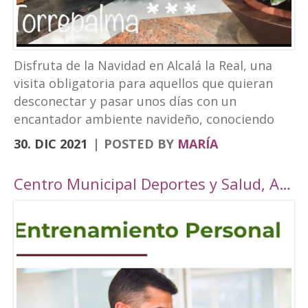
Disfruta de la Navidad en Alcalá la Real, una
visita obligatoria para aquellos que quieran
desconectar y pasar unos días con un
encantador ambiente navideño, conociendo
los rincones tan bonitos que ofrece nuestra
30. DIC 2021
POSTED BY
MARÍA
localidad. Este año, Alcalá la Real oferta todo
tipo de actividades para todos los públicos
Centro Municipal Deportes y Salud, Alcalá la Real
con una cuidada ambientación navideña. El
Paseo de los Álamos y la Plaza del
Ayuntamiento pasarán ser un parque navideño
donde se colocará un tobogán de hielo
artificial y un tiovivo, acompañados de un
alumbrado navideño digno de la hermosura de
nuestra localidad junto a puestos de castañas,