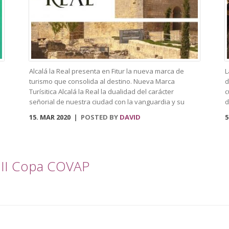
gimnasio, con una piscina climatizada y zona spa, lo
c
cual resulta ideal para un buen baño relajante o para
s
4
nadar y desconectar al […]
h
a
c
Alcalá la Real presenta en Fitur la nueva marca de
L
turismo que consolida al destino. Nueva Marca
d
Turísitica Alcalá la Real la dualidad del carácter
c
señorial de nuestra ciudad con la vanguardia y su
d
realidad actual de ciudad moderna. Fortaleza Abacial y
D
15. MAR 2020
POSTED BY
DAVID
5
pueblo nuevo. Cerro y llano», un contraste con el que
d
«convivimos siendo además tierra de frontera y que
d
hemos querido plasmar en esta marca tan poderosa».
p
A través de cuatro elementos y cuatro colores el logo
R
a III Copa COVAP
destaca cultura, patrimonio, entorno natural y
p
experiencias. El símbolo amarillo, que recuerda a un
e
ojo, engloba toda la cultura y singularidades de la
p
ciudad. El naranja, que representa la silueta de una
f
atalaya, se destina al patrimonio e historia. El verde,
e
por su parte, que dibuja una hoja, es el elemento que
J
identificará todo el mundo rural y natural del
A