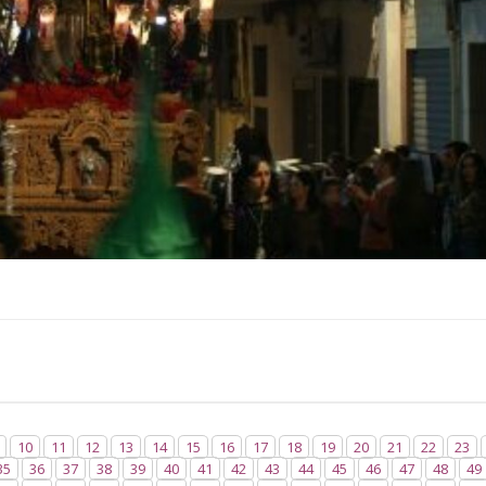
10
11
12
13
14
15
16
17
18
19
20
21
22
23
35
36
37
38
39
40
41
42
43
44
45
46
47
48
49