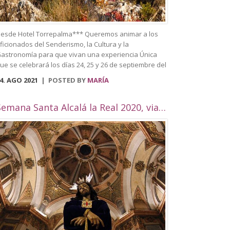
esde Hotel Torrepalma*** Queremos animar a los
ficionados del Senderismo, la Cultura y la
astronomía para que vivan una experiencia Única
ue se celebrará los días 24, 25 y 26 de septiembre del
021. Se trata del primer Festival de
4. AGO 2021
POSTED BY
MARÍA
enderismo celebrado en Alcalá la Real, que trata de
nir todas estas actividades en una sola. Entre
lgunas de las actividades que se llevarán a cabo
Semana Santa Alcalá la Real 2020, viaje por Andalucía
ueden visitar el casco histórico de la ciudad,
aciendo un recorrido y destacando los edificios más
mblemáticos como puede ser el Palacio Abacial, el
useo histórico, Biblioteca Municipal, situada en el
ntiguo convento de Capuchinos, la plaza Pablo de
ojas, la Plaza arcipreste de Hita, el Pilar de los
lamos, la Plaza de la Mora, el Palacete de la
ilandera, la Iglesias como Consolación, la Angustias,
an Antón, San Juan o el yacimiento de
omus Herculana, entre otros. Incorpora la visita y
ntrada a la Fortaleza de la Mota, con su Iglesia
bacial, Torre del Homenaje, de la cárcel, plaza Alta,