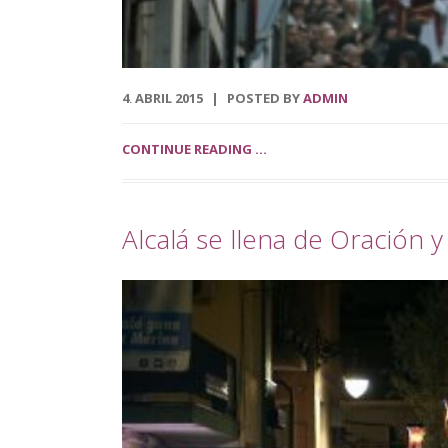
4
ABRIL
2015
POSTED BY
ADMIN
.
CONTINUE READING ...
Alcalá se llena de Oración 