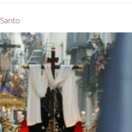
municipio, junto con el turismo activo. Por último, el
p
tono magenta simboliza un sendero abierto y se
A
centra en el turismo experiencial, unido al ocio y los
t
 Santo
eventos. La marca puede verse en las banderolas que
d
el Ayuntamiento ha instalado en la fachada de Palacio
P
Abacial y el entorno de Capuchinos, en el Paseo de los
h
Álamos. El cartel de la Semana […]
C
d