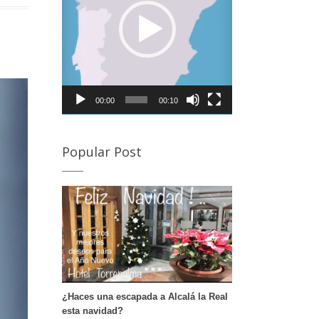
rovincia de Córdoba para visitar la Semana Santa de
lmedinilla y Priego de Córdoba Desde Alcalá la Real, a
an sólo 20 minutos de nuestro hotel podrás disfrutar
e la Semana Santa de Almedinilla. Semana Santa de
riego de Córdoba A tan sólo 30 minutos e nuestro
otel puedes disfrutar de otro de los pueblos de
órdoba en Semana Santa. Si deseas conocer en
00:00
00:10
etalle sus procesiones te dejamos este enlace. […]
Popular Post
¿Haces una escapada a Alcalá la Real
esta navidad?