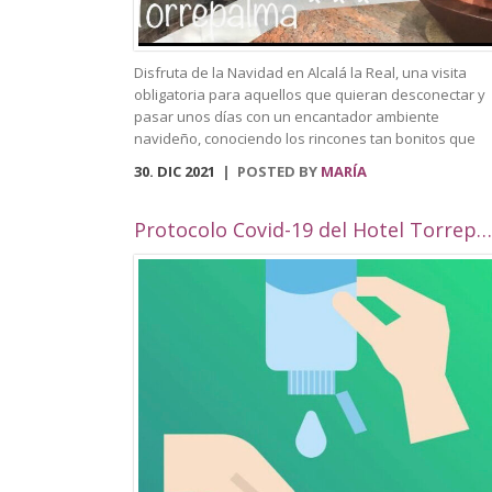
Disfruta de la Navidad en Alcalá la Real, una visita
obligatoria para aquellos que quieran desconectar y
pasar unos días con un encantador ambiente
navideño, conociendo los rincones tan bonitos que
ofrece nuestra localidad. Este año, Alcalá la Real
30. DIC 2021
POSTED BY
MARÍA
oferta todo tipo de actividades para todos los público
con una cuidada ambientación navideña. El Paseo de
los Álamos y la Plaza del Ayuntamiento pasarán ser 
Protocolo Covid-19 del Hotel Torrepalma***
parque navideño donde se colocará un tobogán de
hielo artificial y un tiovivo, acompañados de un
alumbrado navideño digno de la hermosura de
nuestra localidad junto a puestos de castañas,
buñuelos y algodón dulce. Además, en el Compás de
Consolación albergará un elemento gigante en 3D qu
reforzará la bonita iluminación ya mencionada. Podr
perderte por nuestras calles decoradas, que contará
con numerosas fachadas con ambientación navideña
por la celebración de un concurso de fachadas y
escaparates. Volverá el Rey Virtual, del 26 de
diciembre al 4 de enero, y el encantador belén