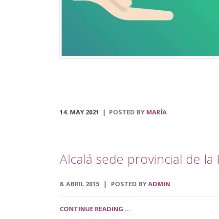
municipal, que podrá ser visitado en el centro social
polivalente La Tejuela. Regresa también el Tren de
Navidad, disponible desde el 3 de diciembre hasta el 
de enero. Dicha actividad recorrerá las principales
calles del pueblo, acondicionado para disfrutar […]
14. MAY 2021
POSTED BY
MARÍA
Alcalá sede provincial de l
8
ABRIL
2015
POSTED BY
ADMIN
.
CONTINUE READING ...