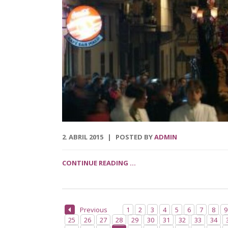
2
ABRIL
2015
POSTED BY
ADMIN
.
CONTINUE READING ...
Previous
1
2
3
4
5
6
7
8
9
25
26
27
28
29
30
31
32
33
34