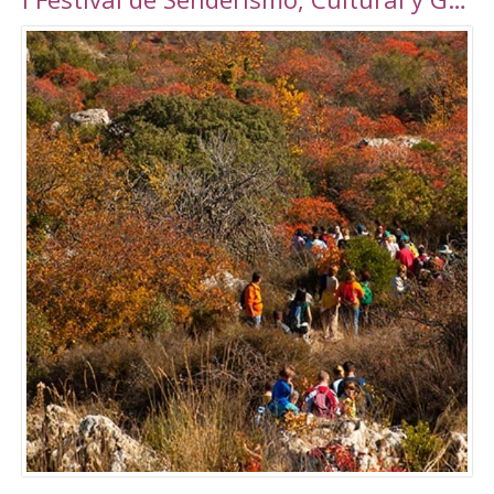
Torrepalma ***, con unas novedosas y amplias
instalaciones inauguradas en 2010, con una
superficie total de 6889 m2. Amplio abanico
de actividades tanto libres como dirigidas.
Tarifas Las tarifas para entradas individuales y
de forma puntual tienen un importe de
5,00€. También existe la posibilidad de
adquirir un Bono de 10 usos (válido durante 90
días) a un precio de 40,00€. Tanto el ticket
como el Bono son de uso personal e
intransferible. Con acceso durante todo el día
en los horarios abajo indicados. El precio de la
entrada a la piscina para un adulto es de 3,50€.
Para consultar el resto de precios y horarios
sigan este enlace:
http://alcalalarealesdeporte.com/tarifas/
Piscina Este centro cuenta, además de con el