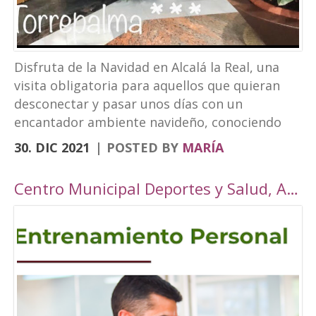
Disfruta de la Navidad en Alcalá la Real, una
visita obligatoria para aquellos que quieran
desconectar y pasar unos días con un
encantador ambiente navideño, conociendo
los rincones tan bonitos que ofrece nuestra
30. DIC 2021
POSTED BY
MARÍA
localidad. Este año, Alcalá la Real oferta todo
tipo de actividades para todos los públicos
Centro Municipal Deportes y Salud, Alcalá la Real
con una cuidada ambientación navideña. El
Paseo de los Álamos y la Plaza del
Ayuntamiento pasarán ser un parque navideño
donde se colocará un tobogán de hielo
artificial y un tiovivo, acompañados de un
alumbrado navideño digno de la hermosura de
nuestra localidad junto a puestos de castañas,