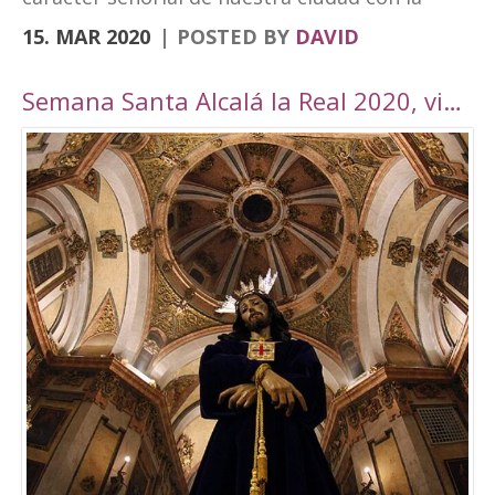
vanguardia y su realidad actual de ciudad
15. MAR 2020
POSTED BY
DAVID
moderna. Fortaleza Abacial y pueblo nuevo.
Cerro y llano», un contraste con el que
Semana Santa Alcalá la Real 2020, viaje por Andalucía
«convivimos siendo además tierra de frontera
y que hemos querido plasmar en esta marca
tan poderosa». A través de cuatro elementos y
cuatro colores el logo destaca cultura,
patrimonio, entorno natural y experiencias. El
símbolo amarillo, que recuerda a un ojo,
engloba toda la cultura y singularidades de la
ciudad. El naranja, que representa la silueta de
una atalaya, se destina al patrimonio e
historia. El verde, por su parte, que dibuja una
hoja, es el elemento que identificará todo el
mundo rural y natural del municipio, junto con
el turismo activo. Por último, el tono magenta
simboliza un sendero abierto y se centra en el