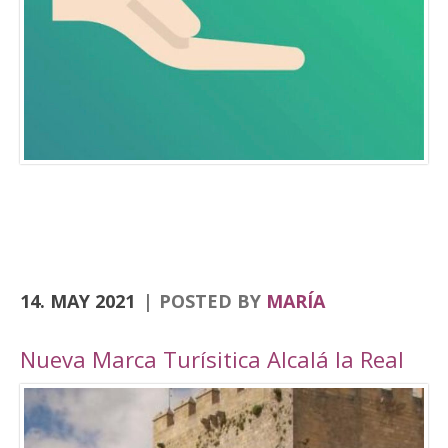
Consolación, la Angustias, San Antón, San Juan
o el yacimiento de Domus Herculana, entre
otros. Incorpora la visita y entrada a la
Fortaleza de la Mota, con su Iglesia Abacial,
Torre del Homenaje, de la cárcel, plaza Alta,
casa de Cabildo, Ciudad Oculta… En
el apartado de senderismo, están previstas
rutas por los senderos homologados de
Zumaques (SL-253), que discurre por antiguos
caminos y veredas que unen Alcalá la Real con
sus […]
14. MAY 2021
POSTED BY
MARÍA
Nueva Marca Turísitica Alcalá la Real