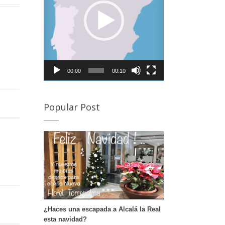
rovincia de Córdoba para visitar la Semana Santa de
lmedinilla y Priego de Córdoba Desde Alcalá la Real, a
an sólo 20 minutos de nuestro hotel podrás disfrutar
e la Semana Santa de Almedinilla. Semana Santa de
riego de Córdoba A tan sólo 30 minutos e nuestro
otel puedes disfrutar de otro de los pueblos de
órdoba en Semana Santa. Si deseas conocer en
00:00
00:10
etalle sus procesiones te dejamos este enlace. […]
Popular Post
¿Haces una escapada a Alcalá la Real
esta navidad?