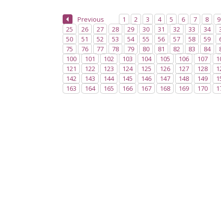
Previous
1
2
3
4
5
6
7
8
9
25
26
27
28
29
30
31
32
33
34
50
51
52
53
54
55
56
57
58
59
75
76
77
78
79
80
81
82
83
84
100
101
102
103
104
105
106
107
1
121
122
123
124
125
126
127
128
1
142
143
144
145
146
147
148
149
1
163
164
165
166
167
168
169
170
1