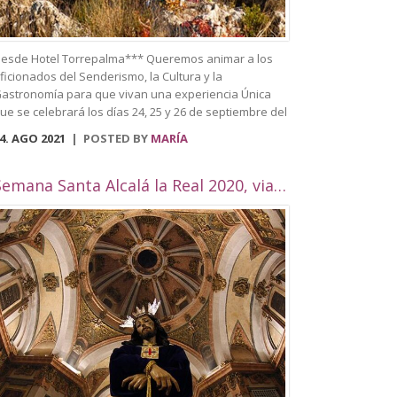
esde Hotel Torrepalma*** Queremos animar a los
ficionados del Senderismo, la Cultura y la
astronomía para que vivan una experiencia Única
ue se celebrará los días 24, 25 y 26 de septiembre del
021. Se trata del primer Festival de
4. AGO 2021
POSTED BY
MARÍA
enderismo celebrado en Alcalá la Real, que trata de
nir todas estas actividades en una sola. Entre
lgunas de las actividades que se llevarán a cabo
Semana Santa Alcalá la Real 2020, viaje por Andalucía
ueden visitar el casco histórico de la ciudad,
aciendo un recorrido y destacando los edificios más
mblemáticos como puede ser el Palacio Abacial, el
useo histórico, Biblioteca Municipal, situada en el
ntiguo convento de Capuchinos, la plaza Pablo de
ojas, la Plaza arcipreste de Hita, el Pilar de los
lamos, la Plaza de la Mora, el Palacete de la
ilandera, la Iglesias como Consolación, la Angustias,
an Antón, San Juan o el yacimiento de
omus Herculana, entre otros. Incorpora la visita y
ntrada a la Fortaleza de la Mota, con su Iglesia
bacial, Torre del Homenaje, de la cárcel, plaza Alta,