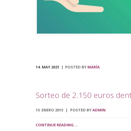
municipal, que podrá ser visitado en el centro social
polivalente La Tejuela. Regresa también el Tren de
Navidad, disponible desde el 3 de diciembre hasta el 
de enero. Dicha actividad recorrerá las principales
calles del pueblo, acondicionado para disfrutar […]
14. MAY 2021
POSTED BY
MARÍA
Sorteo de 2.150 euros den
15
ENERO
2015
POSTED BY
ADMIN
.
CONTINUE READING ...