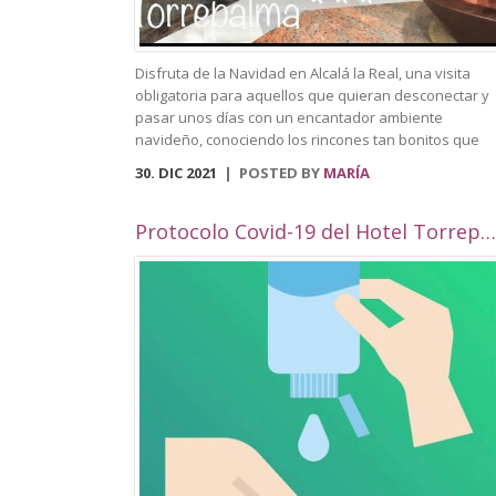
Disfruta de la Navidad en Alcalá la Real, una visita
obligatoria para aquellos que quieran desconectar y
pasar unos días con un encantador ambiente
navideño, conociendo los rincones tan bonitos que
ofrece nuestra localidad. Este año, Alcalá la Real
30. DIC 2021
POSTED BY
MARÍA
oferta todo tipo de actividades para todos los público
con una cuidada ambientación navideña. El Paseo de
los Álamos y la Plaza del Ayuntamiento pasarán ser 
Protocolo Covid-19 del Hotel Torrepalma***
parque navideño donde se colocará un tobogán de
hielo artificial y un tiovivo, acompañados de un
alumbrado navideño digno de la hermosura de
nuestra localidad junto a puestos de castañas,
buñuelos y algodón dulce. Además, en el Compás de
Consolación albergará un elemento gigante en 3D qu
reforzará la bonita iluminación ya mencionada. Podr
perderte por nuestras calles decoradas, que contará
con numerosas fachadas con ambientación navideña
por la celebración de un concurso de fachadas y
escaparates. Volverá el Rey Virtual, del 26 de
diciembre al 4 de enero, y el encantador belén