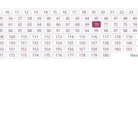
10
11
12
13
14
15
16
17
18
19
20
21
22
23
35
36
37
38
39
40
41
42
43
44
45
46
47
48
49
60
61
62
63
64
65
66
67
68
69
70
71
72
73
74
85
86
87
88
89
90
91
92
93
94
95
96
97
98
99
08
109
110
111
112
113
114
115
116
117
118
119
29
130
131
132
133
134
135
136
137
138
139
140
50
151
152
153
154
155
156
157
158
159
160
161
71
172
173
174
175
176
177
178
179
180
Nex