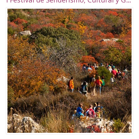
Torrepalma ***, con unas novedosas y amplias
instalaciones inauguradas en 2010, con una
superficie total de 6889 m2. Amplio abanico
de actividades tanto libres como dirigidas.
Tarifas Las tarifas para entradas individuales y
de forma puntual tienen un importe de
5,00€. También existe la posibilidad de
adquirir un Bono de 10 usos (válido durante 90
días) a un precio de 40,00€. Tanto el ticket
como el Bono son de uso personal e
intransferible. Con acceso durante todo el día
en los horarios abajo indicados. El precio de la
entrada a la piscina para un adulto es de 3,50€.
Para consultar el resto de precios y horarios
sigan este enlace:
http://alcalalarealesdeporte.com/tarifas/
Piscina Este centro cuenta, además de con el