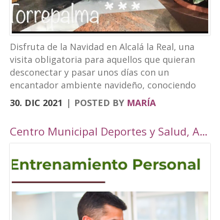
Disfruta de la Navidad en Alcalá la Real, una
visita obligatoria para aquellos que quieran
desconectar y pasar unos días con un
encantador ambiente navideño, conociendo
los rincones tan bonitos que ofrece nuestra
30. DIC 2021
POSTED BY
MARÍA
localidad. Este año, Alcalá la Real oferta todo
tipo de actividades para todos los públicos
Centro Municipal Deportes y Salud, Alcalá la Real
con una cuidada ambientación navideña. El
Paseo de los Álamos y la Plaza del
Ayuntamiento pasarán ser un parque navideño
donde se colocará un tobogán de hielo
artificial y un tiovivo, acompañados de un
alumbrado navideño digno de la hermosura de
nuestra localidad junto a puestos de castañas,