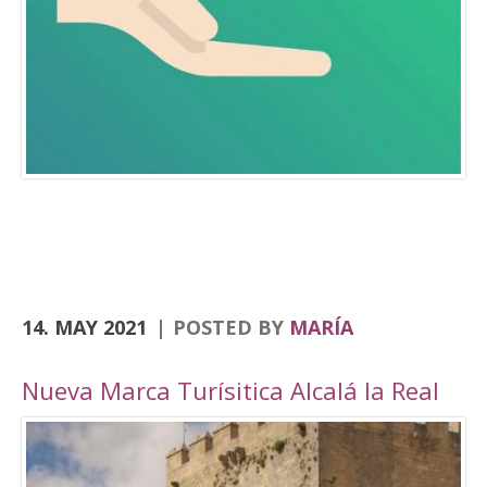
Consolación, la Angustias, San Antón, San Juan
o el yacimiento de Domus Herculana, entre
otros. Incorpora la visita y entrada a la
Fortaleza de la Mota, con su Iglesia Abacial,
Torre del Homenaje, de la cárcel, plaza Alta,
casa de Cabildo, Ciudad Oculta… En
el apartado de senderismo, están previstas
rutas por los senderos homologados de
Zumaques (SL-253), que discurre por antiguos
caminos y veredas que unen Alcalá la Real con
sus […]
14. MAY 2021
POSTED BY
MARÍA
Nueva Marca Turísitica Alcalá la Real