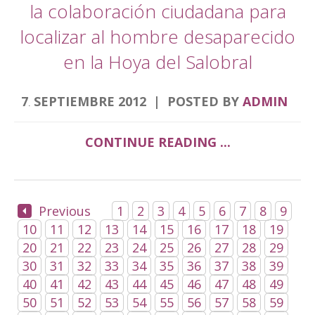
la colaboración ciudadana para
localizar al hombre desaparecido
en la Hoya del Salobral
7
SEPTIEMBRE
2012
POSTED BY
ADMIN
.
CONTINUE READING ...
Previous
1
2
3
4
5
6
7
8
9
10
11
12
13
14
15
16
17
18
19
20
21
22
23
24
25
26
27
28
29
30
31
32
33
34
35
36
37
38
39
40
41
42
43
44
45
46
47
48
49
50
51
52
53
54
55
56
57
58
59