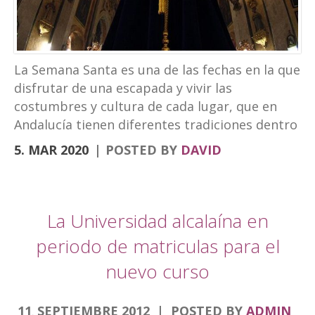
turismo experiencial, unido al ocio y los
eventos. La marca puede verse en las
banderolas que el Ayuntamiento ha instalado
en la fachada de Palacio Abacial y el entorno de
La Semana Santa es una de las fechas en la que
Capuchinos, en el Paseo de los Álamos. El
disfrutar de una escapada y vivir las
cartel de la Semana […]
costumbres y cultura de cada lugar, que en
Andalucía tienen diferentes tradiciones dentro
de la Semana Santa. Desde el Hotel
5. MAR 2020
POSTED BY
DAVID
Torrepalma te traemos una escapad diferente.
Para descubrir la Semana Santa de diferentes
ciudades que por nuestra localización puedes
hacer en viajes cortos. Semana Santa Alcalá la
La Universidad alcalaína en
Real, roadtrip Córdoba, Granada y Jaén
periodo de matriculas para el
Comenzamos por la Semana Santa de Alcalá la
nuevo curso
Real donde se encuentra nuestro hotel.
Nuestra Semana de pasión es única sin duda
alguna por muchos aspectos, fue declarada de
11
SEPTIEMBRE
2012
POSTED BY
ADMIN
.