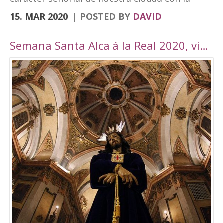
vanguardia y su realidad actual de ciudad
15. MAR 2020
POSTED BY
DAVID
moderna. Fortaleza Abacial y pueblo nuevo.
Cerro y llano», un contraste con el que
Semana Santa Alcalá la Real 2020, viaje por Andalucía
«convivimos siendo además tierra de frontera
y que hemos querido plasmar en esta marca
tan poderosa». A través de cuatro elementos y
cuatro colores el logo destaca cultura,
patrimonio, entorno natural y experiencias. El
símbolo amarillo, que recuerda a un ojo,
engloba toda la cultura y singularidades de la
ciudad. El naranja, que representa la silueta de
una atalaya, se destina al patrimonio e
historia. El verde, por su parte, que dibuja una
hoja, es el elemento que identificará todo el
mundo rural y natural del municipio, junto con
el turismo activo. Por último, el tono magenta
simboliza un sendero abierto y se centra en el