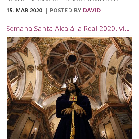
vanguardia y su realidad actual de ciudad
15. MAR 2020
POSTED BY
DAVID
moderna. Fortaleza Abacial y pueblo nuevo.
Cerro y llano», un contraste con el que
Semana Santa Alcalá la Real 2020, viaje por Andalucía
«convivimos siendo además tierra de frontera
y que hemos querido plasmar en esta marca
tan poderosa». A través de cuatro elementos y
cuatro colores el logo destaca cultura,
patrimonio, entorno natural y experiencias. El
símbolo amarillo, que recuerda a un ojo,
engloba toda la cultura y singularidades de la
ciudad. El naranja, que representa la silueta de
una atalaya, se destina al patrimonio e
historia. El verde, por su parte, que dibuja una
hoja, es el elemento que identificará todo el
mundo rural y natural del municipio, junto con
el turismo activo. Por último, el tono magenta
simboliza un sendero abierto y se centra en el