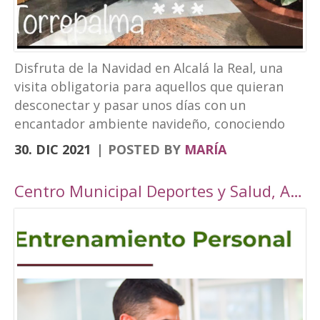
Disfruta de la Navidad en Alcalá la Real, una
visita obligatoria para aquellos que quieran
desconectar y pasar unos días con un
encantador ambiente navideño, conociendo
los rincones tan bonitos que ofrece nuestra
30. DIC 2021
POSTED BY
MARÍA
localidad. Este año, Alcalá la Real oferta todo
tipo de actividades para todos los públicos
Centro Municipal Deportes y Salud, Alcalá la Real
con una cuidada ambientación navideña. El
Paseo de los Álamos y la Plaza del
Ayuntamiento pasarán ser un parque navideño
donde se colocará un tobogán de hielo
artificial y un tiovivo, acompañados de un
alumbrado navideño digno de la hermosura de
nuestra localidad junto a puestos de castañas,