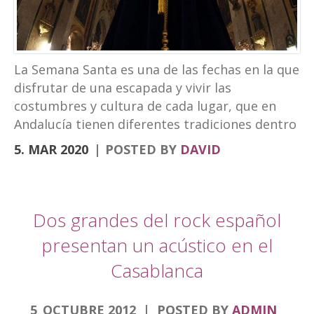
turismo experiencial, unido al ocio y los
eventos. La marca puede verse en las
banderolas que el Ayuntamiento ha instalado
en la fachada de Palacio Abacial y el entorno de
La Semana Santa es una de las fechas en la que
Capuchinos, en el Paseo de los Álamos. El
disfrutar de una escapada y vivir las
cartel de la Semana […]
costumbres y cultura de cada lugar, que en
Andalucía tienen diferentes tradiciones dentro
de la Semana Santa. Desde el Hotel
5. MAR 2020
POSTED BY
DAVID
Torrepalma te traemos una escapad diferente.
Para descubrir la Semana Santa de diferentes
ciudades que por nuestra localización puedes
hacer en viajes cortos. Semana Santa Alcalá la
Dos grandes del rock español
Real, roadtrip Córdoba, Granada y Jaén
presentan un acústico en el
Comenzamos por la Semana Santa de Alcalá la
Casablanca
Real donde se encuentra nuestro hotel.
Nuestra Semana de pasión es única sin duda
alguna por muchos aspectos, fue declarada de
5
OCTUBRE
2012
POSTED BY
ADMIN
.