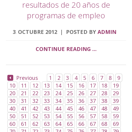
resultados de 20 años de
programas de empleo
3
OCTUBRE
2012
POSTED BY
ADMIN
.
CONTINUE READING ...
Previous
1
2
3
4
5
6
7
8
9
10
11
12
13
14
15
16
17
18
19
20
21
22
23
24
25
26
27
28
29
30
31
32
33
34
35
36
37
38
39
40
41
42
43
44
45
46
47
48
49
50
51
52
53
54
55
56
57
58
59
60
61
62
63
64
65
66
67
68
69
70
71
72
73
74
75
76
77
78
79