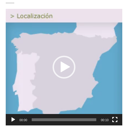
Reproductor
de
vídeo
00:00
00:10