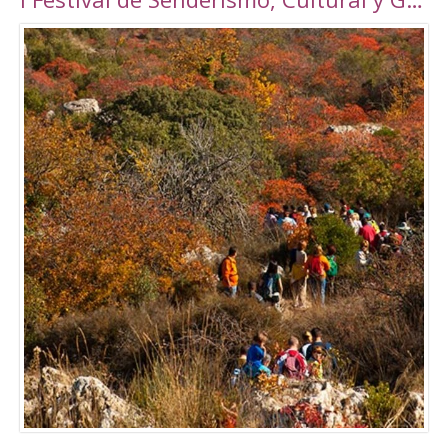
Torrepalma ***, con unas novedosas y amplias
instalaciones inauguradas en 2010, con una
superficie total de 6889 m2. Amplio abanico
de actividades tanto libres como dirigidas.
Tarifas Las tarifas para entradas individuales y
de forma puntual tienen un importe de
5,00€. También existe la posibilidad de
adquirir un Bono de 10 usos (válido durante 90
días) a un precio de 40,00€. Tanto el ticket
como el Bono son de uso personal e
intransferible. Con acceso durante todo el día
en los horarios abajo indicados. El precio de la
entrada a la piscina para un adulto es de 3,50€.
Para consultar el resto de precios y horarios
sigan este enlace:
http://alcalalarealesdeporte.com/tarifas/
Piscina Este centro cuenta, además de con el