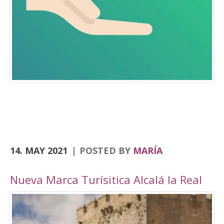
Consolación, la Angustias, San Antón, San Juan
o el yacimiento de Domus Herculana, entre
otros. Incorpora la visita y entrada a la
Fortaleza de la Mota, con su Iglesia Abacial,
Torre del Homenaje, de la cárcel, plaza Alta,
casa de Cabildo, Ciudad Oculta… En
el apartado de senderismo, están previstas
rutas por los senderos homologados de
Zumaques (SL-253), que discurre por antiguos
caminos y veredas que unen Alcalá la Real con
sus […]
14. MAY 2021
POSTED BY
MARÍA
Nueva Marca Turísitica Alcalá la Real