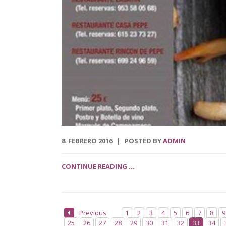
8
FEBRERO
2016
POSTED BY
ADMIN
.
CONTINUE READING ...
Previous
1
2
3
4
5
6
7
8
9
25
26
27
28
29
30
31
32
33
34