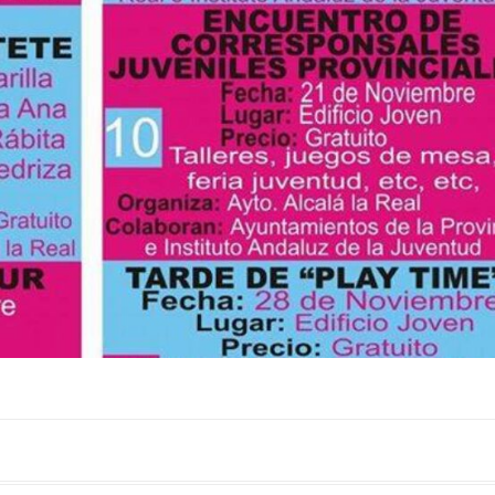
municipio, junto con el turismo activo. Por último, el
p
tono magenta simboliza un sendero abierto y se
A
centra en el turismo experiencial, unido al ocio y los
t
eventos. La marca puede verse en las banderolas que
d
el Ayuntamiento ha instalado en la fachada de Palacio
P
Abacial y el entorno de Capuchinos, en el Paseo de los
h
Álamos. El cartel de la Semana […]
C
d