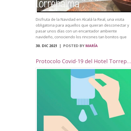
Disfruta de la Navidad en Alcalá la Real, una visita
obligatoria para aquellos que quieran desconectar y
pasar unos días con un encantador ambiente
navideño, conociendo los rincones tan bonitos que
ofrece nuestra localidad. Este año, Alcalá la Real
30. DIC 2021
POSTED BY
MARÍA
oferta todo tipo de actividades para todos los público
con una cuidada ambientación navideña. El Paseo de
los Álamos y la Plaza del Ayuntamiento pasarán ser 
Protocolo Covid-19 del Hotel Torrepalma***
parque navideño donde se colocará un tobogán de
hielo artificial y un tiovivo, acompañados de un
alumbrado navideño digno de la hermosura de
nuestra localidad junto a puestos de castañas,
buñuelos y algodón dulce. Además, en el Compás de
Consolación albergará un elemento gigante en 3D qu
reforzará la bonita iluminación ya mencionada. Podr
perderte por nuestras calles decoradas, que contará
con numerosas fachadas con ambientación navideña
por la celebración de un concurso de fachadas y
escaparates. Volverá el Rey Virtual, del 26 de
diciembre al 4 de enero, y el encantador belén