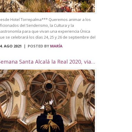
esde Hotel Torrepalma*** Queremos animar a los
ficionados del Senderismo, la Cultura y la
astronomía para que vivan una experiencia Única
ue se celebrará los días 24, 25 y 26 de septiembre del
021. Se trata del primer Festival de
4. AGO 2021
POSTED BY
MARÍA
enderismo celebrado en Alcalá la Real, que trata de
nir todas estas actividades en una sola. Entre
lgunas de las actividades que se llevarán a cabo
Semana Santa Alcalá la Real 2020, viaje por Andalucía
ueden visitar el casco histórico de la ciudad,
aciendo un recorrido y destacando los edificios más
mblemáticos como puede ser el Palacio Abacial, el
useo histórico, Biblioteca Municipal, situada en el
ntiguo convento de Capuchinos, la plaza Pablo de
ojas, la Plaza arcipreste de Hita, el Pilar de los
lamos, la Plaza de la Mora, el Palacete de la
ilandera, la Iglesias como Consolación, la Angustias,
an Antón, San Juan o el yacimiento de
omus Herculana, entre otros. Incorpora la visita y
ntrada a la Fortaleza de la Mota, con su Iglesia
bacial, Torre del Homenaje, de la cárcel, plaza Alta,