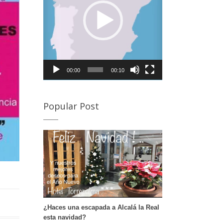
rovincia de Córdoba para visitar la Semana Santa de
lmedinilla y Priego de Córdoba Desde Alcalá la Real, a
an sólo 20 minutos de nuestro hotel podrás disfrutar
e la Semana Santa de Almedinilla. Semana Santa de
riego de Córdoba A tan sólo 30 minutos e nuestro
otel puedes disfrutar de otro de los pueblos de
órdoba en Semana Santa. Si deseas conocer en
00:00
00:10
etalle sus procesiones te dejamos este enlace. […]
Popular Post
¿Haces una escapada a Alcalá la Real
esta navidad?