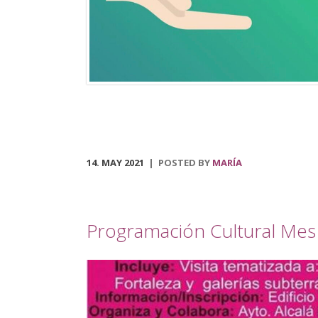
municipal, que podrá ser visitado en el centro social
polivalente La Tejuela. Regresa también el Tren de
Navidad, disponible desde el 3 de diciembre hasta el 
de enero. Dicha actividad recorrerá las principales
calles del pueblo, acondicionado para disfrutar […]
14. MAY 2021
POSTED BY
MARÍA
Programación Cultural Me