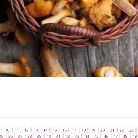
10
11
12
13
14
15
16
17
18
19
20
21
22
23
35
36
37
38
39
40
41
42
43
44
45
46
47
48
49