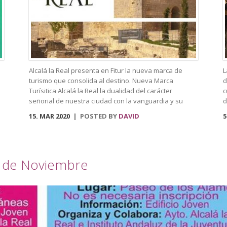
gimnasio, con una piscina climatizada y zona spa, lo
c
cual resulta ideal para un buen baño relajante o para
s
4
nadar y desconectar al […]
h
a
c
Alcalá la Real presenta en Fitur la nueva marca de
L
turismo que consolida al destino. Nueva Marca
d
Turísitica Alcalá la Real la dualidad del carácter
c
señorial de nuestra ciudad con la vanguardia y su
d
realidad actual de ciudad moderna. Fortaleza Abacial y
D
15. MAR 2020
POSTED BY
DAVID
5
pueblo nuevo. Cerro y llano», un contraste con el que
d
«convivimos siendo además tierra de frontera y que
d
hemos querido plasmar en esta marca tan poderosa».
p
A través de cuatro elementos y cuatro colores el logo
R
s de Noviembre
destaca cultura, patrimonio, entorno natural y
p
experiencias. El símbolo amarillo, que recuerda a un
e
ojo, engloba toda la cultura y singularidades de la
p
ciudad. El naranja, que representa la silueta de una
f
atalaya, se destina al patrimonio e historia. El verde,
e
por su parte, que dibuja una hoja, es el elemento que
J
identificará todo el mundo rural y natural del
A