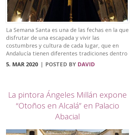
turismo experiencial, unido al ocio y los
eventos. La marca puede verse en las
banderolas que el Ayuntamiento ha instalado
en la fachada de Palacio Abacial y el entorno de
La Semana Santa es una de las fechas en la que
Capuchinos, en el Paseo de los Álamos. El
disfrutar de una escapada y vivir las
cartel de la Semana […]
costumbres y cultura de cada lugar, que en
Andalucía tienen diferentes tradiciones dentro
de la Semana Santa. Desde el Hotel
5. MAR 2020
POSTED BY
DAVID
Torrepalma te traemos una escapad diferente.
Para descubrir la Semana Santa de diferentes
ciudades que por nuestra localización puedes
hacer en viajes cortos. Semana Santa Alcalá la
La pintora Ángeles Millán expone
Real, roadtrip Córdoba, Granada y Jaén
“Otoños en Alcalá” en Palacio
Comenzamos por la Semana Santa de Alcalá la
Abacial
Real donde se encuentra nuestro hotel.
Nuestra Semana de pasión es única sin duda
alguna por muchos aspectos, fue declarada de