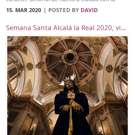
vanguardia y su realidad actual de ciudad
15. MAR 2020
POSTED BY
DAVID
moderna. Fortaleza Abacial y pueblo nuevo.
Cerro y llano», un contraste con el que
Semana Santa Alcalá la Real 2020, viaje por Andalucía
«convivimos siendo además tierra de frontera
y que hemos querido plasmar en esta marca
tan poderosa». A través de cuatro elementos y
cuatro colores el logo destaca cultura,
patrimonio, entorno natural y experiencias. El
símbolo amarillo, que recuerda a un ojo,
engloba toda la cultura y singularidades de la
ciudad. El naranja, que representa la silueta de
una atalaya, se destina al patrimonio e
historia. El verde, por su parte, que dibuja una
hoja, es el elemento que identificará todo el
mundo rural y natural del municipio, junto con
el turismo activo. Por último, el tono magenta
simboliza un sendero abierto y se centra en el