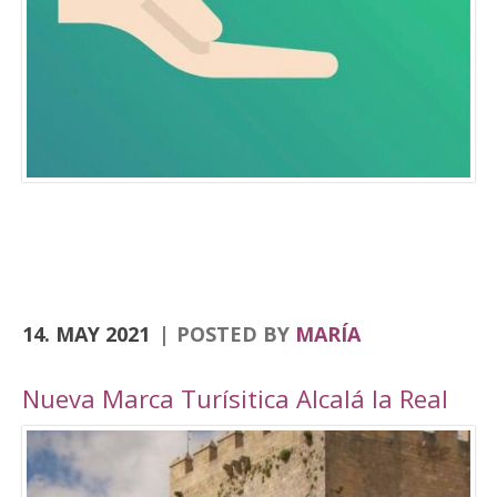
Consolación, la Angustias, San Antón, San Juan
o el yacimiento de Domus Herculana, entre
otros. Incorpora la visita y entrada a la
Fortaleza de la Mota, con su Iglesia Abacial,
Torre del Homenaje, de la cárcel, plaza Alta,
casa de Cabildo, Ciudad Oculta… En
el apartado de senderismo, están previstas
rutas por los senderos homologados de
Zumaques (SL-253), que discurre por antiguos
caminos y veredas que unen Alcalá la Real con
sus […]
14. MAY 2021
POSTED BY
MARÍA
Nueva Marca Turísitica Alcalá la Real