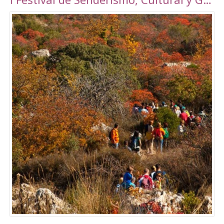
Torrepalma ***, con unas novedosas y amplias
instalaciones inauguradas en 2010, con una
superficie total de 6889 m2. Amplio abanico
de actividades tanto libres como dirigidas.
Tarifas Las tarifas para entradas individuales y
de forma puntual tienen un importe de
5,00€. También existe la posibilidad de
adquirir un Bono de 10 usos (válido durante 90
días) a un precio de 40,00€. Tanto el ticket
como el Bono son de uso personal e
intransferible. Con acceso durante todo el día
en los horarios abajo indicados. El precio de la
entrada a la piscina para un adulto es de 3,50€.
Para consultar el resto de precios y horarios
sigan este enlace:
http://alcalalarealesdeporte.com/tarifas/
Piscina Este centro cuenta, además de con el