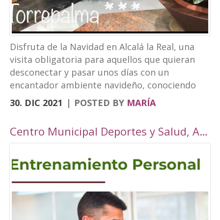
Disfruta de la Navidad en Alcalá la Real, una
visita obligatoria para aquellos que quieran
desconectar y pasar unos días con un
encantador ambiente navideño, conociendo
los rincones tan bonitos que ofrece nuestra
30. DIC 2021
POSTED BY
MARÍA
localidad. Este año, Alcalá la Real oferta todo
tipo de actividades para todos los públicos
Centro Municipal Deportes y Salud, Alcalá la Real
con una cuidada ambientación navideña. El
Paseo de los Álamos y la Plaza del
Ayuntamiento pasarán ser un parque navideño
donde se colocará un tobogán de hielo
artificial y un tiovivo, acompañados de un
alumbrado navideño digno de la hermosura de
nuestra localidad junto a puestos de castañas,