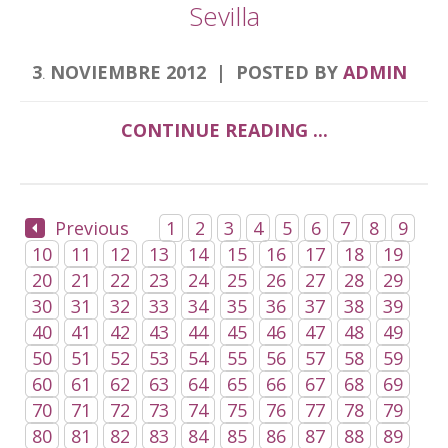
Sevilla
3
NOVIEMBRE
2012
POSTED BY
ADMIN
.
CONTINUE READING ...
Previous
1
2
3
4
5
6
7
8
9
10
11
12
13
14
15
16
17
18
19
20
21
22
23
24
25
26
27
28
29
30
31
32
33
34
35
36
37
38
39
40
41
42
43
44
45
46
47
48
49
50
51
52
53
54
55
56
57
58
59
60
61
62
63
64
65
66
67
68
69
70
71
72
73
74
75
76
77
78
79
80
81
82
83
84
85
86
87
88
89