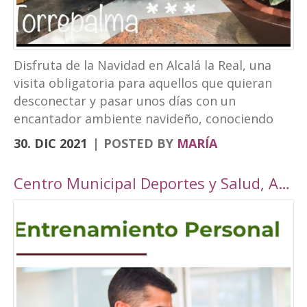
Disfruta de la Navidad en Alcalá la Real, una
visita obligatoria para aquellos que quieran
desconectar y pasar unos días con un
encantador ambiente navideño, conociendo
los rincones tan bonitos que ofrece nuestra
30. DIC 2021
POSTED BY
MARÍA
localidad. Este año, Alcalá la Real oferta todo
tipo de actividades para todos los públicos
Centro Municipal Deportes y Salud, Alcalá la Real
con una cuidada ambientación navideña. El
Paseo de los Álamos y la Plaza del
Ayuntamiento pasarán ser un parque navideño
donde se colocará un tobogán de hielo
artificial y un tiovivo, acompañados de un
alumbrado navideño digno de la hermosura de
nuestra localidad junto a puestos de castañas,