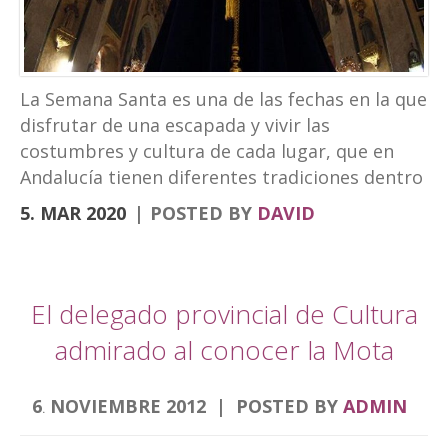
turismo experiencial, unido al ocio y los
eventos. La marca puede verse en las
banderolas que el Ayuntamiento ha instalado
en la fachada de Palacio Abacial y el entorno de
La Semana Santa es una de las fechas en la que
Capuchinos, en el Paseo de los Álamos. El
disfrutar de una escapada y vivir las
cartel de la Semana […]
costumbres y cultura de cada lugar, que en
Andalucía tienen diferentes tradiciones dentro
de la Semana Santa. Desde el Hotel
5. MAR 2020
POSTED BY
DAVID
Torrepalma te traemos una escapad diferente.
Para descubrir la Semana Santa de diferentes
ciudades que por nuestra localización puedes
hacer en viajes cortos. Semana Santa Alcalá la
El delegado provincial de Cultura
Real, roadtrip Córdoba, Granada y Jaén
admirado al conocer la Mota
Comenzamos por la Semana Santa de Alcalá la
Real donde se encuentra nuestro hotel.
6
NOVIEMBRE
2012
POSTED BY
ADMIN
Nuestra Semana de pasión es única sin duda
.
alguna por muchos aspectos, fue declarada de