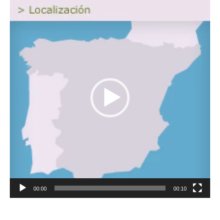
Reproductor
de
vídeo
00:00
00:10