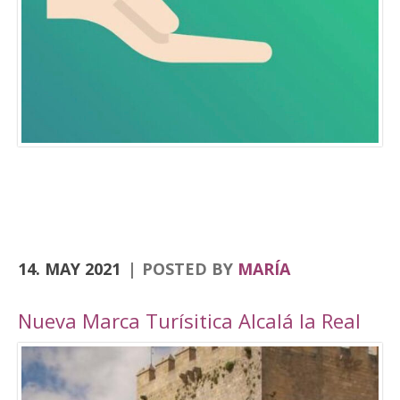
Consolación, la Angustias, San Antón, San Juan
o el yacimiento de Domus Herculana, entre
otros. Incorpora la visita y entrada a la
Fortaleza de la Mota, con su Iglesia Abacial,
Torre del Homenaje, de la cárcel, plaza Alta,
casa de Cabildo, Ciudad Oculta… En
el apartado de senderismo, están previstas
rutas por los senderos homologados de
Zumaques (SL-253), que discurre por antiguos
caminos y veredas que unen Alcalá la Real con
sus […]
14. MAY 2021
POSTED BY
MARÍA
Nueva Marca Turísitica Alcalá la Real