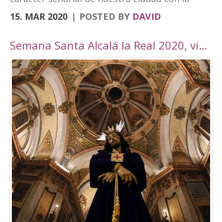
vanguardia y su realidad actual de ciudad
15. MAR 2020
POSTED BY
DAVID
moderna. Fortaleza Abacial y pueblo nuevo.
Cerro y llano», un contraste con el que
Semana Santa Alcalá la Real 2020, viaje por Andalucía
«convivimos siendo además tierra de frontera
y que hemos querido plasmar en esta marca
tan poderosa». A través de cuatro elementos y
cuatro colores el logo destaca cultura,
patrimonio, entorno natural y experiencias. El
símbolo amarillo, que recuerda a un ojo,
engloba toda la cultura y singularidades de la
ciudad. El naranja, que representa la silueta de
una atalaya, se destina al patrimonio e
historia. El verde, por su parte, que dibuja una
hoja, es el elemento que identificará todo el
mundo rural y natural del municipio, junto con
el turismo activo. Por último, el tono magenta
simboliza un sendero abierto y se centra en el