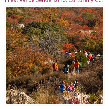
Torrepalma ***, con unas novedosas y amplias
instalaciones inauguradas en 2010, con una
superficie total de 6889 m2. Amplio abanico
de actividades tanto libres como dirigidas.
Tarifas Las tarifas para entradas individuales y
de forma puntual tienen un importe de
5,00€. También existe la posibilidad de
adquirir un Bono de 10 usos (válido durante 90
días) a un precio de 40,00€. Tanto el ticket
como el Bono son de uso personal e
intransferible. Con acceso durante todo el día
en los horarios abajo indicados. El precio de la
entrada a la piscina para un adulto es de 3,50€.
Para consultar el resto de precios y horarios
sigan este enlace:
http://alcalalarealesdeporte.com/tarifas/
Piscina Este centro cuenta, además de con el