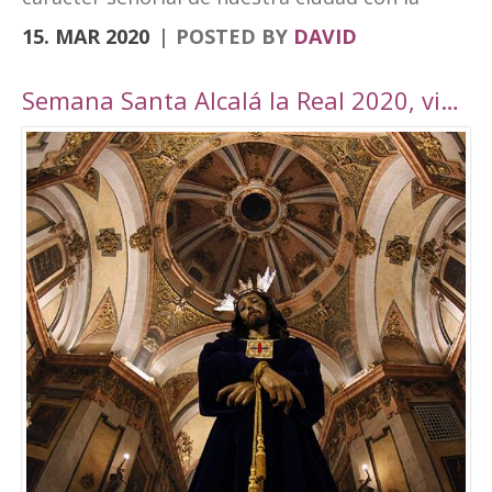
vanguardia y su realidad actual de ciudad
15. MAR 2020
POSTED BY
DAVID
moderna. Fortaleza Abacial y pueblo nuevo.
Cerro y llano», un contraste con el que
Semana Santa Alcalá la Real 2020, viaje por Andalucía
«convivimos siendo además tierra de frontera
y que hemos querido plasmar en esta marca
tan poderosa». A través de cuatro elementos y
cuatro colores el logo destaca cultura,
patrimonio, entorno natural y experiencias. El
símbolo amarillo, que recuerda a un ojo,
engloba toda la cultura y singularidades de la
ciudad. El naranja, que representa la silueta de
una atalaya, se destina al patrimonio e
historia. El verde, por su parte, que dibuja una
hoja, es el elemento que identificará todo el
mundo rural y natural del municipio, junto con
el turismo activo. Por último, el tono magenta
simboliza un sendero abierto y se centra en el