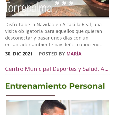
Disfruta de la Navidad en Alcalá la Real, una
visita obligatoria para aquellos que quieran
desconectar y pasar unos días con un
encantador ambiente navideño, conociendo
los rincones tan bonitos que ofrece nuestra
30. DIC 2021
POSTED BY
MARÍA
localidad. Este año, Alcalá la Real oferta todo
tipo de actividades para todos los públicos
Centro Municipal Deportes y Salud, Alcalá la Real
con una cuidada ambientación navideña. El
Paseo de los Álamos y la Plaza del
Ayuntamiento pasarán ser un parque navideño
donde se colocará un tobogán de hielo
artificial y un tiovivo, acompañados de un
alumbrado navideño digno de la hermosura de
nuestra localidad junto a puestos de castañas,