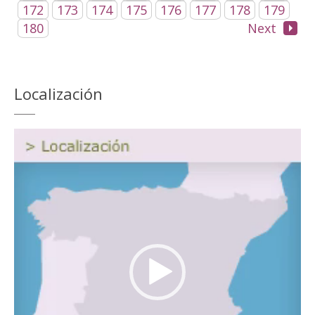
172
173
174
175
176
177
178
179
180
Next
Localización
Reproductor
de
vídeo