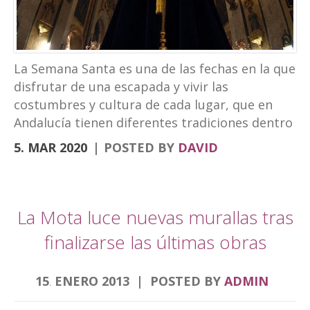
turismo experiencial, unido al ocio y los
eventos. La marca puede verse en las
banderolas que el Ayuntamiento ha instalado
en la fachada de Palacio Abacial y el entorno de
La Semana Santa es una de las fechas en la que
Capuchinos, en el Paseo de los Álamos. El
disfrutar de una escapada y vivir las
cartel de la Semana […]
costumbres y cultura de cada lugar, que en
Andalucía tienen diferentes tradiciones dentro
de la Semana Santa. Desde el Hotel
5. MAR 2020
POSTED BY
DAVID
Torrepalma te traemos una escapad diferente.
Para descubrir la Semana Santa de diferentes
ciudades que por nuestra localización puedes
hacer en viajes cortos. Semana Santa Alcalá la
La Mota luce nuevas murallas tras
Real, roadtrip Córdoba, Granada y Jaén
finalizarse las últimas obras
Comenzamos por la Semana Santa de Alcalá la
Real donde se encuentra nuestro hotel.
15
ENERO
2013
POSTED BY
ADMIN
Nuestra Semana de pasión es única sin duda
.
alguna por muchos aspectos, fue declarada de