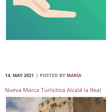
Consolación, la Angustias, San Antón, San Juan
o el yacimiento de Domus Herculana, entre
otros. Incorpora la visita y entrada a la
Fortaleza de la Mota, con su Iglesia Abacial,
Torre del Homenaje, de la cárcel, plaza Alta,
casa de Cabildo, Ciudad Oculta… En
el apartado de senderismo, están previstas
rutas por los senderos homologados de
Zumaques (SL-253), que discurre por antiguos
caminos y veredas que unen Alcalá la Real con
sus […]
14. MAY 2021
POSTED BY
MARÍA
Nueva Marca Turísitica Alcalá la Real