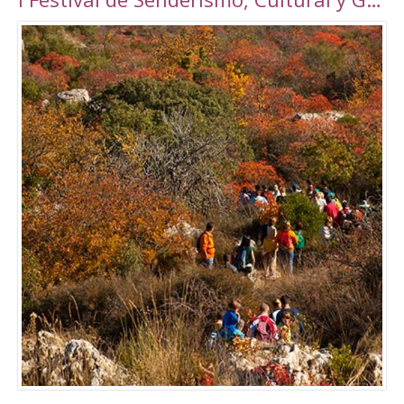
Torrepalma ***, con unas novedosas y amplias
instalaciones inauguradas en 2010, con una
superficie total de 6889 m2. Amplio abanico
de actividades tanto libres como dirigidas.
Tarifas Las tarifas para entradas individuales y
de forma puntual tienen un importe de
5,00€. También existe la posibilidad de
adquirir un Bono de 10 usos (válido durante 90
días) a un precio de 40,00€. Tanto el ticket
como el Bono son de uso personal e
intransferible. Con acceso durante todo el día
en los horarios abajo indicados. El precio de la
entrada a la piscina para un adulto es de 3,50€.
Para consultar el resto de precios y horarios
sigan este enlace:
http://alcalalarealesdeporte.com/tarifas/
Piscina Este centro cuenta, además de con el