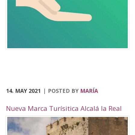
Consolación, la Angustias, San Antón, San Juan
o el yacimiento de Domus Herculana, entre
otros. Incorpora la visita y entrada a la
Fortaleza de la Mota, con su Iglesia Abacial,
Torre del Homenaje, de la cárcel, plaza Alta,
casa de Cabildo, Ciudad Oculta… En
el apartado de senderismo, están previstas
rutas por los senderos homologados de
Zumaques (SL-253), que discurre por antiguos
caminos y veredas que unen Alcalá la Real con
sus […]
14. MAY 2021
POSTED BY
MARÍA
Nueva Marca Turísitica Alcalá la Real