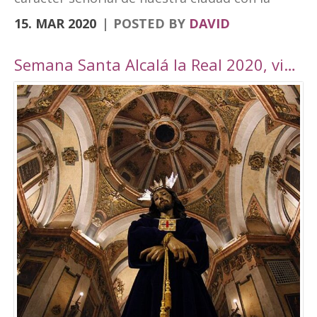
vanguardia y su realidad actual de ciudad
15. MAR 2020
POSTED BY
DAVID
moderna. Fortaleza Abacial y pueblo nuevo.
Cerro y llano», un contraste con el que
Semana Santa Alcalá la Real 2020, viaje por Andalucía
«convivimos siendo además tierra de frontera
y que hemos querido plasmar en esta marca
tan poderosa». A través de cuatro elementos y
cuatro colores el logo destaca cultura,
patrimonio, entorno natural y experiencias. El
símbolo amarillo, que recuerda a un ojo,
engloba toda la cultura y singularidades de la
ciudad. El naranja, que representa la silueta de
una atalaya, se destina al patrimonio e
historia. El verde, por su parte, que dibuja una
hoja, es el elemento que identificará todo el
mundo rural y natural del municipio, junto con
el turismo activo. Por último, el tono magenta
simboliza un sendero abierto y se centra en el