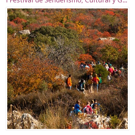
Torrepalma ***, con unas novedosas y amplias
instalaciones inauguradas en 2010, con una
superficie total de 6889 m2. Amplio abanico
de actividades tanto libres como dirigidas.
Tarifas Las tarifas para entradas individuales y
de forma puntual tienen un importe de
5,00€. También existe la posibilidad de
adquirir un Bono de 10 usos (válido durante 90
días) a un precio de 40,00€. Tanto el ticket
como el Bono son de uso personal e
intransferible. Con acceso durante todo el día
en los horarios abajo indicados. El precio de la
entrada a la piscina para un adulto es de 3,50€.
Para consultar el resto de precios y horarios
sigan este enlace:
http://alcalalarealesdeporte.com/tarifas/
Piscina Este centro cuenta, además de con el