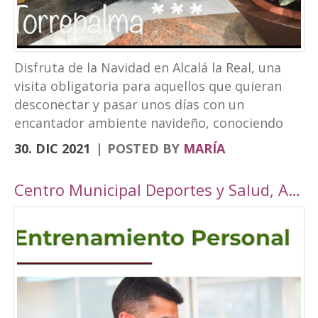
Disfruta de la Navidad en Alcalá la Real, una
visita obligatoria para aquellos que quieran
desconectar y pasar unos días con un
encantador ambiente navideño, conociendo
los rincones tan bonitos que ofrece nuestra
30. DIC 2021
POSTED BY
MARÍA
localidad. Este año, Alcalá la Real oferta todo
tipo de actividades para todos los públicos
Centro Municipal Deportes y Salud, Alcalá la Real
con una cuidada ambientación navideña. El
Paseo de los Álamos y la Plaza del
Ayuntamiento pasarán ser un parque navideño
donde se colocará un tobogán de hielo
artificial y un tiovivo, acompañados de un
alumbrado navideño digno de la hermosura de
nuestra localidad junto a puestos de castañas,