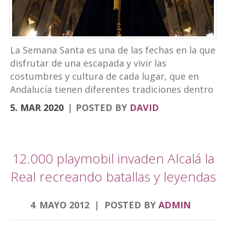
turismo experiencial, unido al ocio y los
eventos. La marca puede verse en las
banderolas que el Ayuntamiento ha instalado
en la fachada de Palacio Abacial y el entorno de
La Semana Santa es una de las fechas en la que
Capuchinos, en el Paseo de los Álamos. El
disfrutar de una escapada y vivir las
cartel de la Semana […]
costumbres y cultura de cada lugar, que en
Andalucía tienen diferentes tradiciones dentro
de la Semana Santa. Desde el Hotel
5. MAR 2020
POSTED BY
DAVID
Torrepalma te traemos una escapad diferente.
Para descubrir la Semana Santa de diferentes
ciudades que por nuestra localización puedes
hacer en viajes cortos. Semana Santa Alcalá la
12.000 playmobil invaden Alcalá la
Real, roadtrip Córdoba, Granada y Jaén
Real recreando batallas y leyendas
Comenzamos por la Semana Santa de Alcalá la
Real donde se encuentra nuestro hotel.
4
MAYO
2012
POSTED BY
ADMIN
Nuestra Semana de pasión es única sin duda
.
alguna por muchos aspectos, fue declarada de